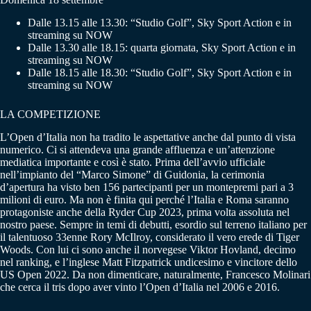
Dalle 13.15 alle 13.30: “Studio Golf”, Sky Sport Action e in
streaming su NOW
Dalle 13.30 alle 18.15: quarta giornata, Sky Sport Action e in
streaming su NOW
Dalle 18.15 alle 18.30: “Studio Golf”, Sky Sport Action e in
streaming su NOW
LA COMPETIZIONE
L’Open d’Italia non ha tradito le aspettative anche dal punto di vista
numerico. Ci si attendeva una grande affluenza e un’attenzione
mediatica importante e così è stato. Prima dell’avvio ufficiale
nell’impianto del “Marco Simone” di Guidonia, la cerimonia
d’apertura ha visto ben 156 partecipanti per un montepremi pari a 3
milioni di euro. Ma non è finita qui perché l’Italia e Roma saranno
protagoniste anche della Ryder Cup 2023, prima volta assoluta nel
nostro paese. Sempre in temi di debutti, esordio sul terreno italiano per
il talentuoso 33enne Rory McIlroy, considerato il vero erede di Tiger
Woods. Con lui ci sono anche il norvegese Viktor Hovland, decimo
nel ranking, e l’inglese Matt Fitzpatrick undicesimo e vincitore dello
US Open 2022. Da non dimenticare, naturalmente, Francesco Molinari
che cerca il tris dopo aver vinto l’Open d’Italia nel 2006 e 2016.