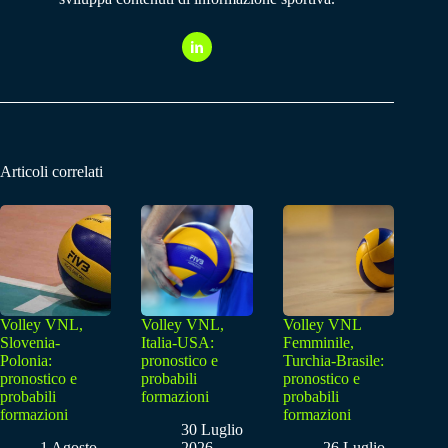
Articoli correlati
Volley VNL,
Volley VNL,
Volley VNL
Slovenia-
Italia-USA:
Femminile,
Polonia:
pronostico e
Turchia-Brasile:
pronostico e
probabili
pronostico e
probabili
formazioni
probabili
formazioni
formazioni
30 Luglio
1 Agosto
2026
26 Luglio