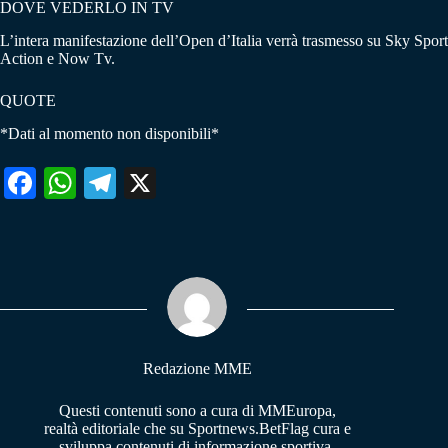
DOVE VEDERLO IN TV
L’intera manifestazione dell’Open d’Italia verrà trasmesso su Sky Sport
Action e Now Tv.
QUOTE
*Dati al momento non disponibili*
Fa
W
Te
X
ce
ha
le
bo
ts
gr
ok
A
a
pp
m
Redazione MME
Questi contenuti sono a cura di MMEuropa,
realtà editoriale che su Sportnews.BetFlag cura e
sviluppa contenuti di informazione sportiva.