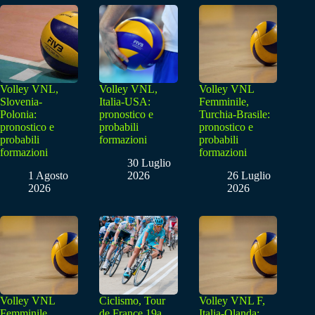
Volley VNL,
Volley VNL,
Volley VNL
Slovenia-
Italia-USA:
Femminile,
Polonia:
pronostico e
Turchia-Brasile:
pronostico e
probabili
pronostico e
probabili
formazioni
probabili
formazioni
formazioni
30 Luglio
1 Agosto
2026
26 Luglio
2026
2026
Volley VNL
Ciclismo, Tour
Volley VNL F,
Femminile,
de France 19a
Italia-Olanda: