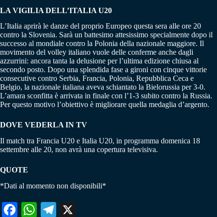
LA VIGILIA DELL’ITALIA U20
L’Italia aprirà le danze del proprio Europeo questa sera alle ore 20
contro la Slovenia. Sarà un battesimo attesissimo specialmente dopo il
successo al mondiale contro la Polonia della nazionale maggiore. Il
movimento del volley italiano vuole delle conferme anche dagli
azzurrini: ancora tanta la delusione per l’ultima edizione chiusa al
secondo posto. Dopo una splendida fase a gironi con cinque vittorie
consecutive contro Serbia, Francia, Polonia, Repubblica Ceca e
Belgio, la nazionale italiana aveva schiantato la Bielorussia per 3-0.
L’amara sconfitta è arrivata in finale con l’1-3 subito contro la Russia.
Per questo motivo l’obiettivo è migliorare quella medaglia d’argento.
DOVE VEDERLA IN TV
Il match tra Francia U20 e Italia U20, in programma domenica 18
settembre alle 20, non avrà una copertura televisiva.
QUOTE
*Dati al momento non disponibili*
Fa
W
Te
X