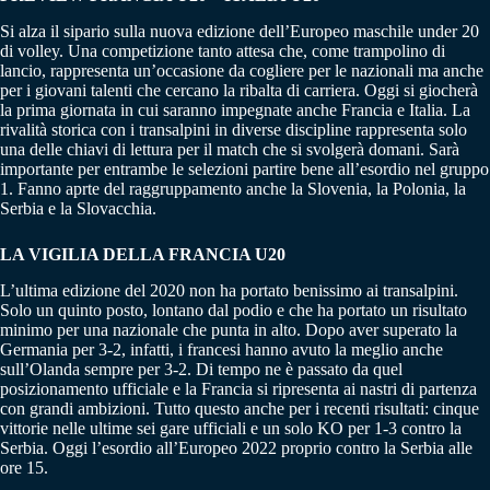
Si alza il sipario sulla nuova edizione dell’Europeo maschile under 20
di volley. Una competizione tanto attesa che, come trampolino di
lancio, rappresenta un’occasione da cogliere per le nazionali ma anche
per i giovani talenti che cercano la ribalta di carriera. Oggi si giocherà
la prima giornata in cui saranno impegnate anche Francia e Italia. La
rivalità storica con i transalpini in diverse discipline rappresenta solo
una delle chiavi di lettura per il match che si svolgerà domani. Sarà
importante per entrambe le selezioni partire bene all’esordio nel gruppo
1. Fanno aprte del raggruppamento anche la Slovenia, la Polonia, la
Serbia e la Slovacchia.
LA VIGILIA DELLA FRANCIA U20
L’ultima edizione del 2020 non ha portato benissimo ai transalpini.
Solo un quinto posto, lontano dal podio e che ha portato un risultato
minimo per una nazionale che punta in alto. Dopo aver superato la
Germania per 3-2, infatti, i francesi hanno avuto la meglio anche
sull’Olanda sempre per 3-2. Di tempo ne è passato da quel
posizionamento ufficiale e la Francia si ripresenta ai nastri di partenza
con grandi ambizioni. Tutto questo anche per i recenti risultati: cinque
vittorie nelle ultime sei gare ufficiali e un solo KO per 1-3 contro la
Serbia. Oggi l’esordio all’Europeo 2022 proprio contro la Serbia alle
ore 15.