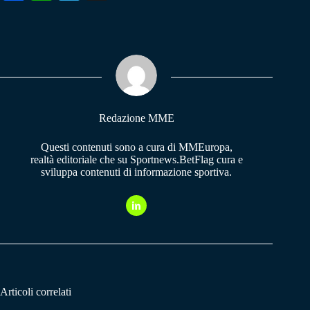
ce
ha
le
bo
ts
gr
ok
A
a
pp
m
Redazione MME
Questi contenuti sono a cura di MMEuropa,
realtà editoriale che su Sportnews.BetFlag cura e
sviluppa contenuti di informazione sportiva.
Articoli correlati