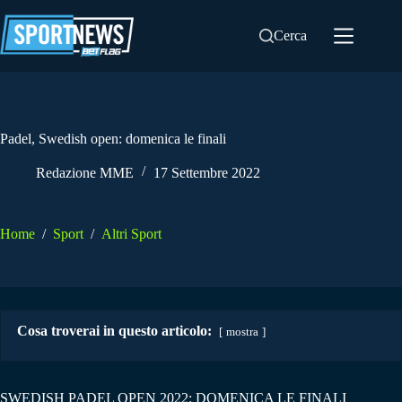
Salta
al
Cerca
contenuto
Padel, Swedish open: domenica le finali
Redazione MME
17 Settembre 2022
Home
/
Sport
/
Altri Sport
Cosa troverai in questo articolo:
mostra
SWEDISH PADEL OPEN 2022: DOMENICA LE FINALI