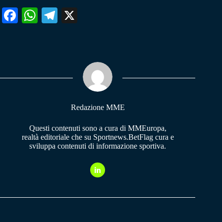
Fa
W
Te
X
ce
ha
le
bo
ts
gr
ok
A
a
pp
m
Redazione MME
Questi contenuti sono a cura di MMEuropa,
realtà editoriale che su Sportnews.BetFlag cura e
sviluppa contenuti di informazione sportiva.