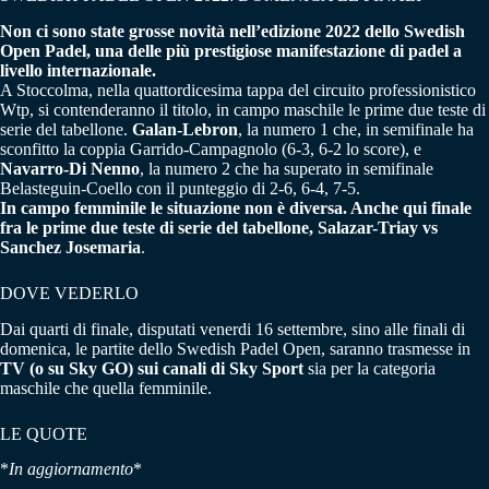
Non ci sono state grosse novità nell’edizione 2022 dello Swedish
Open Padel, una delle più prestigiose manifestazione di padel a
livello internazionale.
A Stoccolma, nella quattordicesima tappa del circuito professionistico
Wtp, si contenderanno il titolo, in campo maschile le prime due teste di
serie del tabellone.
Galan-Lebron
, la numero 1 che, in semifinale ha
sconfitto la coppia Garrido-Campagnolo (6-3, 6-2 lo score), e
Navarro-Di Nenno
, la numero 2 che ha superato in semifinale
Belasteguin-Coello con il punteggio di 2-6, 6-4, 7-5.
In campo femminile le situazione non è diversa. Anche qui finale
fra le prime due teste di serie del tabellone, Salazar-Triay vs
Sanchez Josemaria
.
DOVE VEDERLO
Dai quarti di finale, disputati venerdi 16 settembre, sino alle finali di
domenica, le partite dello Swedish Padel Open, saranno trasmesse in
TV (o su Sky GO) sui canali di Sky Sport
sia per la categoria
maschile che quella femminile.
LE QUOTE
*
In aggiornamento
*