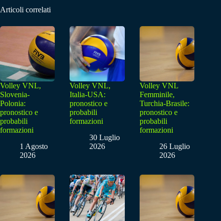
Articoli correlati
Volley VNL,
Volley VNL,
Volley VNL
Slovenia-
Italia-USA:
Femminile,
Polonia:
pronostico e
Turchia-Brasile:
pronostico e
probabili
pronostico e
probabili
formazioni
probabili
formazioni
formazioni
30 Luglio
1 Agosto
2026
26 Luglio
2026
2026