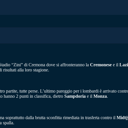
 Stadio “Zini” di Cremona dove si affronteranno la
Cremonese
e il
Laz
risultati alla loro stagione.
o partite, tutte perse. L’ultimo pareggio per i lombardi è arrivato contro
to hanno 2 punti in classifica, dietro
Sampdoria
e il
Monza
.
ma soprattutto dalla brutta sconfitta rimediata in trasferta contro il
Midtj
a spalla.