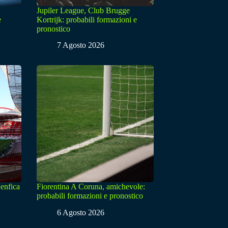
Jupiler League, Club Brugge
e
Kortrijk: probabili formazioni e
pronostico
7 Agosto 2026
enfica
Fiorentina A Coruna, amichevole:
probabili formazioni e pronostico
6 Agosto 2026