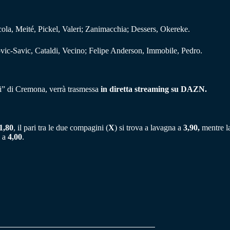
ola, Meité, Pickel, Valeri; Zanimacchia; Dessers, Okereke.
vic-Savic, Cataldi, Vecino; Felipe Anderson, Immobile, Pedro.
ni” di Cremona, verrà trasmessa
in diretta streaming su DAZN.
1,80
, il pari tra le due compagini (
X
) si trova a lavagna a
3,90,
mentre la
e
a
4,00
.