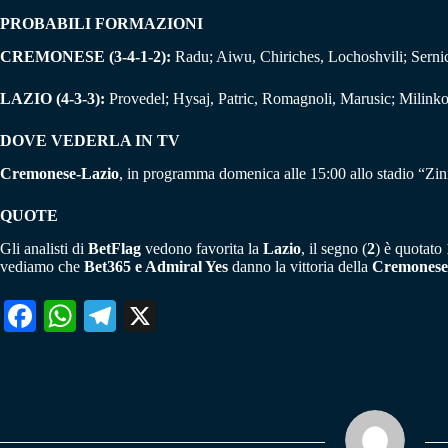
PROBABILI FORMAZIONI
CREMONESE (3-4-1-2):
Radu; Aiwu, Chiriches, Lochoshvili; Sernic
LAZIO (4-3-3):
Provedel; Hysaj, Patric, Romagnoli, Marusic; Milinko
DOVE VEDERLA IN TV
Cremonese-Lazio
, in programma domenica alle 15:00 allo stadio “Zi
QUOTE
Gli analisti di
BetFlag
vedono favorita la
Lazio
, il segno (
2
) è quotato
vediamo che
Bet365 e Admiral Yes
danno la vittoria della
Cremones
Fa
W
Te
X
ce
ha
le
bo
ts
gr
ok
A
a
pp
m