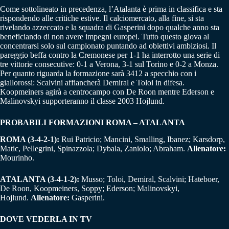
Come sottolineato in precedenza, l’Atalanta è prima in classifica e sta
rispondendo alle critiche estive. Il calciomercato, alla fine, si sta
rivelando azzeccato e la squadra di Gasperini dopo qualche anno sta
beneficiando di non avere impegni europei. Tutto questo giova al
concentrarsi solo sul campionato puntando ad obiettivi ambiziosi. Il
pareggio beffa contro la Cremonese per 1-1 ha interrotto una serie di
tre vittorie consecutive: 0-1 a Verona, 3-1 sul Torino e 0-2 a Monza.
Per quanto riguarda la formazione sarà 3412 a specchio con i
giallorossi: Scalvini affiancherà Demiral e Toloi in difesa.
Koopmeiners agirà a centrocampo con De Roon mentre Ederson e
Malinovskyi supporteranno il classe 2003 Hojlund.
PROBABILI FORMAZIONI ROMA – ATALANTA
ROMA (3-4-2-1):
Rui Patricio; Mancini, Smalling, Ibanez; Karsdorp,
Matic, Pellegrini, Spinazzola; Dybala, Zaniolo; Abraham.
Allenatore:
Mourinho.
ATALANTA (3-4-1-2):
Musso; Toloi, Demiral, Scalvini; Hateboer,
De Roon, Koopmeiners, Soppy; Ederson; Malinovskyi,
Hojlund.
Allenatore:
Gasperini.
DOVE VEDERLA IN TV