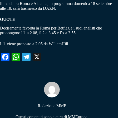
Il match tra Roma e Atalanta, in programma domenica 18 settembre
alle 18, sarà trasmesso da DAZN.
QUOTE
Decisamente favorita la Roma per Betflag e i suoi analisti che
propongono l’1 a 2.08, il 2 a 3.45 e l’x a 3.55.
L’1 viene proposto a 2.05 da WilliamHill.
Fa
W
Te
X
ce
ha
le
bo
ts
gr
ok
A
a
pp
m
Redazione MME
Questi contenuti sono a cura di MMEuropa,