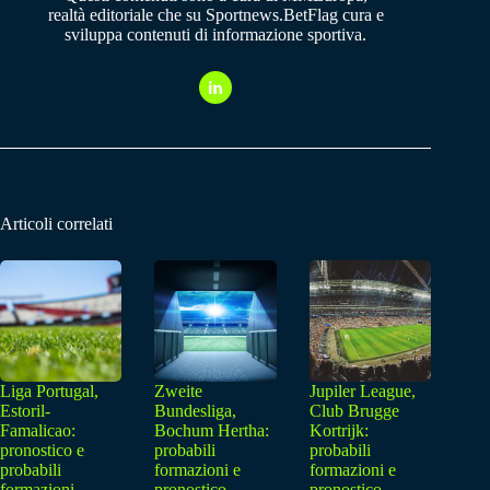
realtà editoriale che su Sportnews.BetFlag cura e
sviluppa contenuti di informazione sportiva.
Articoli correlati
Liga Portugal,
Zweite
Jupiler League,
Estoril-
Bundesliga,
Club Brugge
Famalicao:
Bochum Hertha:
Kortrijk:
pronostico e
probabili
probabili
probabili
formazioni e
formazioni e
formazioni
pronostico
pronostico