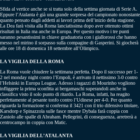
Sfida al vertice anche se si tratta solo della settima giornata di Serie A.
Eppure l’Atalanta è già una grande sorpresa del campionato nonostante
quanto pensato dagli addetti ai lavori prima dell’inizio della stagione.
La Dea farà visita alla Roma lanciatissima dopo aver ottenuto ottimi
risultati in Italia ma anche in Europa. Per questo motivo i tre punti
saranno pesantissimi in chiave graduatoria con i giallorossi che hanno
messo nel mirino il sorpasso sulla compagine di Gasperini. Si giocherà
alle ore 18 di domenica 18 settembre all’Olimpico.
LA VIGILIA DELLA ROMA
La Roma vuole chiudere la settimana perfetta. Dopo il successo per 1-
2 nel monday night contro l’Empoli, è arrivato il nettissimo 3-0 contro
l’Helsinki in Europa League. Adesso i ragazzi di Mourinho vogliono
infliggere la prima sconfitta ai bergamaschi superandoli anche in
classifica visto il solo punto di ritardo. La Roma, infatti, ha reagito
perfettamente al pesante tonfo contro l’Udinese per 4-0. Per quanto
riguarda la formazione si conferma il 3421 con il trio difensivo titolare,
Karsdorp e Spinazzola sulle fasce mentre Dybala farà coppia con
Zaniolo alle spalle di Abraham. Pellegrini, di conseguenza, arretrerà a
centrocampo in coppia con Matic.
LA VIGILIA DELL’ATALANTA