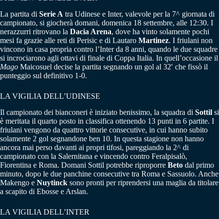
La partita di
Serie A
tra Udinese e Inter, valevole per la 7^ giornata di
campionato, si giocherà domani, domenica 18 settembre, alle 12:30. I
nerazzurri ritrovano la
Dacia Arena
, dove ha vinto solamente pochi
mesi fa grazie alle reti di Perisic e di Lautaro
Martinez
. I friulani non
vincono in casa propria contro l’Inter da 8 anni, quando le due squadre
si incrociarono agli ottavi di finale di Coppa Italia. In quell’occasione il
Mago
Maicosuel decise la partita segnando un gol al 32′ che fissò il
punteggio sul definitivo 1-0.
LA VIGILIA DELL’UDINESE
Il campionato dei bianconeri è iniziato benissimo, la squadra di
Sottil
si
è meritata il quarto posto in classifica ottenendo 13 punti in 6 partite. I
friulani vengono da quattro vittorie consecutive, in cui hanno subito
solamente 2 gol segnandone ben 10. In questa stagione non hanno
ancora mai perso davanti ai propri tifosi, pareggiando la 2^ di
campionato con la Salernitana e vincendo contro Feralpisalò,
Fiorentina e Roma. Domani Sottil potrebbe riproporre
Beto
dal primo
minuto, dopo le due panchine consecutive tra Roma e Sassuolo. Anche
Makengo e
Nuytinck
sono pronti per riprendersi una maglia da titolare
a scapito di Ebosse e Arslan.
LA VIGILIA DELL’INTER