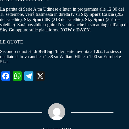
La partita di Serie A tra Udinese e Inter, in programma alle 12:30 del
18 settembre, verrà trasmessa in diretta tv su
Sky Sport Calcio
(202
del satellite),
Sky Sport 4K
(213 del satellite),
Sky Sport
(251 del
satellite). Sarà possibile seguire l’evento anche in streaming sull’app di
Sky Go
oppure sulle piattaforme
NOW
e
DAZN
.
LE QUOTE
Secondo i quotisti di
Betflag
l’Inter parte favorita a
1.92
. Lo stesso
risultato si trova anche a 1.88 su William Hiil e a 1.90 su Eurobet e
Sisal.
Fa
W
Te
X
ce
ha
le
bo
ts
gr
ok
A
a
pp
m