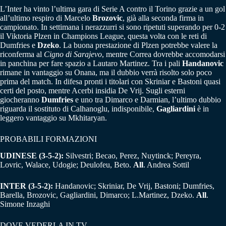
L’Inter ha vinto l’ultima gara di Serie A contro il Torino grazie a un gol
all’ultimo respiro di Marcelo
Brozovic
, già alla seconda firma in
campionato. In settimana i nerazzurri si sono ripetuti superando per 0-2
il Viktoria Plzen in Champions League, questa volta con le reti di
Dumfries e
Dzeko
. La buona prestazione di Plzen potrebbe valere la
riconferma al
Cigno di Sarajevo
, mentre Correa dovrebbe accomodarsi
in panchina per fare spazio a Lautaro Martinez. Tra i pali
Handanovic
rimane in vantaggio su Onana, ma il dubbio verrà risolto solo poco
prima del match. In difesa pronti i titolari con Skriniar e Bastoni quasi
certi del posto, mentre Acerbi insidia De Vrij. Sugli esterni
giocheranno
Dumfries
e uno tra Dimarco e Darmian, l’ultimo dubbio
riguarda il sostituto di Calhanoglu, indisponibile,
Gagliardini
è in
leggero vantaggio su Mkhitaryan.
PROBABILI FORMAZIONI
UDINESE (3-5-2):
Silvestri; Becao, Perez, Nuytinck; Pereyra,
Lovric, Walace, Udogie; Deulofeu, Beto.
All
. Andrea Sottil
INTER (3-5-2):
Handanovic; Skriniar, De Vrij, Bastoni; Dumfries,
Barella, Brozovic, Gagliardini, Dimarco; L.Martinez, Dzeko.
All
.
Simone Inzaghi
DOVE VEDERLA IN TV