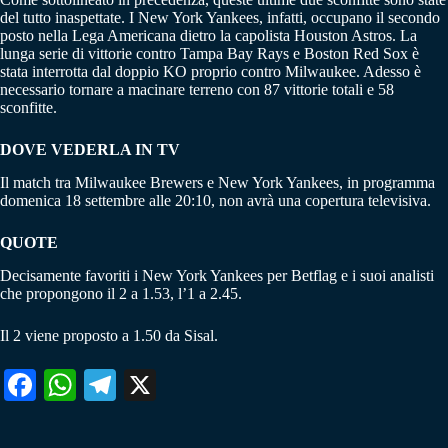
del tutto inaspettate. I New York Yankees, infatti, occupano il secondo
posto nella Lega Americana dietro la capolista Houston Astros. La
lunga serie di vittorie contro Tampa Bay Rays e Boston Red Sox è
stata interrotta dal doppio KO proprio contro Milwaukee. Adesso è
necessario tornare a macinare terreno con 87 vittorie totali e 58
sconfitte.
DOVE VEDERLA IN TV
Il match tra Milwaukee Brewers e New York Yankees, in programma
domenica 18 settembre alle 20:10, non avrà una copertura televisiva.
QUOTE
Decisamente favoriti i New York Yankees per Betflag e i suoi analisti
che propongono il 2 a 1.53, l’1 a 2.45.
Il 2 viene proposto a 1.50 da Sisal.
Fa
W
Te
X
ce
ha
le