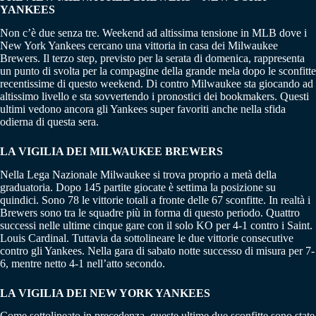
YANKEES
Non c’è due senza tre. Weekend ad altissima tensione in MLB dove i
New York Yankees cercano una vittoria in casa dei Milwaukee
Brewers. Il terzo step, previsto per la serata di domenica, rappresenta
un punto di svolta per la compagine della grande mela dopo le sconfitte
recentissime di questo weekend. Di contro Milwaukee sta giocando ad
altissimo livello e sta sovvertendo i pronostici dei bookmakers. Questi
ultimi vedono ancora gli Yankees super favoriti anche nella sfida
odierna di questa sera.
LA VIGILIA DEI MILWAUKEE BREWERS
Nella Lega Nazionale Milwaukee si trova proprio a metà della
graduatoria. Dopo 145 partite giocate è settima la posizione su
quindici. Sono 78 le vittorie totali a fronte delle 67 sconfitte. In realtà i
Brewers sono tra le squadre più in forma di questo periodo. Quattro
successi nelle ultime cinque gare con il solo KO per 4-1 contro i Saint.
Louis Cardinal. Tuttavia da sottolineare le due vittorie consecutive
contro gli Yankees. Nella gara di sabato notte successo di misura per 7-
6, mentre netto 4-1 nell’atto secondo.
LA VIGILIA DEI NEW YORK YANKEES
Come sottolineato in precedenza, queste ultime due sconfitte sono state