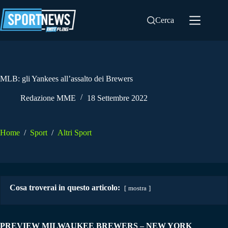
Salta
al
Cerca
contenuto
MLB: gli Yankees all’assalto dei Brewers
Redazione MME
18 Settembre 2022
Home
/
Sport
/
Altri Sport
Cosa troverai in questo articolo:
mostra
PREVIEW MILWAUKEE BREWERS – NEW YORK