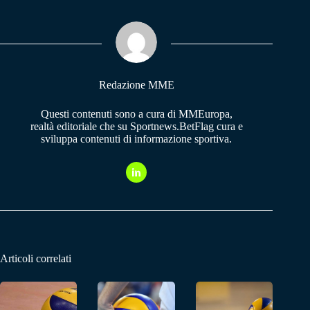
bo
ts
gr
ok
A
a
pp
m
Redazione MME
Questi contenuti sono a cura di MMEuropa,
realtà editoriale che su Sportnews.BetFlag cura e
sviluppa contenuti di informazione sportiva.
Articoli correlati