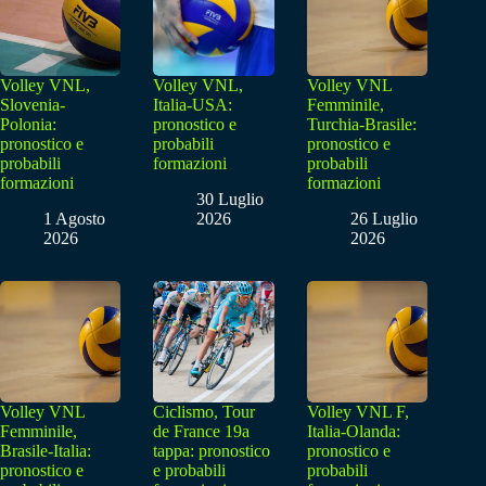
Volley VNL,
Volley VNL,
Volley VNL
Slovenia-
Italia-USA:
Femminile,
Polonia:
pronostico e
Turchia-Brasile:
pronostico e
probabili
pronostico e
probabili
formazioni
probabili
formazioni
formazioni
30 Luglio
1 Agosto
2026
26 Luglio
2026
2026
Volley VNL
Ciclismo, Tour
Volley VNL F,
Femminile,
de France 19a
Italia-Olanda:
Brasile-Italia:
tappa: pronostico
pronostico e
pronostico e
e probabili
probabili