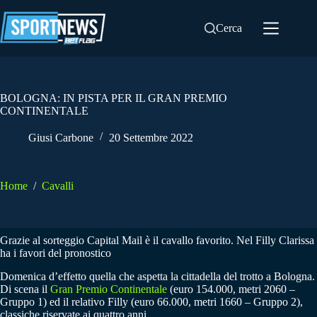
Salta
al
Cerca
contenuto
BOLOGNA: IN PISTA PER IL GRAN PREMIO
CONTINENTALE
Giusi Carbone
20 Settembre 2022
Home
/
Cavalli
Grazie al sorteggio Capital Mail è il cavallo favorito. Nel Filly Clarissa
ha i favori del pronostico
Domenica d’effetto quella che aspetta la cittadella del trotto a Bologna.
Di scena il
Gran Premio Continentale
(euro 154.000, metri 2060 –
Gruppo 1) ed il relativo Filly (euro 66.000, metri 1660 – Gruppo 2),
classiche riservate ai quattro anni.