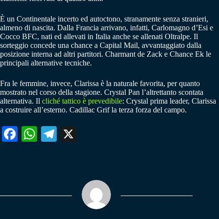
È un Continentale incerto ed autoctono, stranamente senza stranieri,
almeno di nascita. Dalla Francia arrivano, infatti, Carlomagno d’Esi e
Cocco BFC, nati ed allevati in Italia anche se allenati Oltralpe. Il
sorteggio concede una chance a Capital Mail, avvantaggiato dalla
posizione interna ad altri partitori. Charmant de Zack e Chance Ek le
principali alternative tecniche.
Fra le femmine, invece, Clarissa è la naturale favorita, per quanto
mostrato nel corso della stagione. Crystal Pan l’altrettanto scontata
alternativa. Il
cliché tattico è prevedibile
: Crystal prima leader, Clarissa
a costruire all’esterno. Cadillac Grif la terza forza del campo.
Fa
W
Te
X
ce
ha
le
bo
ts
gr
ok
A
a
pp
m