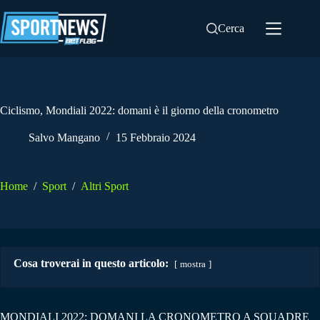
Salta
al
Cerca
contenuto
Ciclismo, Mondiali 2022: domani è il giorno della cronometro
Salvo Mangano
15 Febbraio 2024
Home
/
Sport
/
Altri Sport
Cosa troverai in questo articolo:
mostra
MONDIALI 2022: DOMANI LA CRONOMETRO A SQUADRE