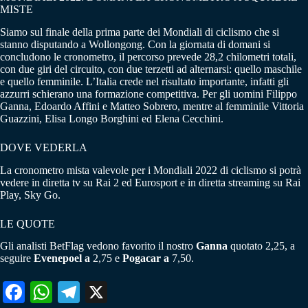
MISTE
Siamo sul finale della prima parte dei Mondiali di ciclismo che si
stanno disputando a Wollongong. Con la giornata di domani si
concludono le cronometro, il percorso prevede 28,2 chilometri totali,
con due giri del circuito, con due terzetti ad alternarsi: quello maschile
e quello femminile. L’Italia crede nel risultato importante, infatti gli
azzurri schierano una formazione competitiva. Per gli uomini Filippo
Ganna, Edoardo Affini e Matteo Sobrero, mentre al femminile Vittoria
Guazzini, Elisa Longo Borghini ed Elena Cecchini.
DOVE VEDERLA
La cronometro mista valevole per i Mondiali 2022 di ciclismo si potrà
vedere in diretta tv su Rai 2 ed Eurosport e in diretta streaming su Rai
Play, Sky Go.
LE QUOTE
Gli analisti BetFlag vedono favorito il nostro
Ganna
quotato 2,25, a
seguire
Evenepoel a
2,75 e
Pogacar a
7,50.
Fa
W
Te
X