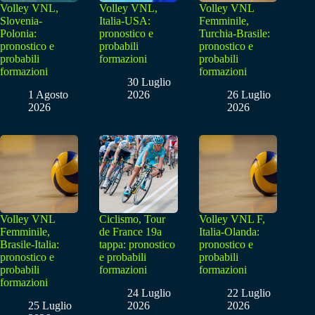
Volley VNL,
Volley VNL,
Volley VNL
Slovenia-
Italia-USA:
Femminile,
Polonia:
pronostico e
Turchia-Brasile:
pronostico e
probabili
pronostico e
probabili
formazioni
probabili
formazioni
formazioni
30 Luglio
1 Agosto
2026
26 Luglio
2026
2026
Volley VNL
Ciclismo, Tour
Volley VNL F,
Femminile,
de France 19a
Italia-Olanda:
Brasile-Italia:
tappa: pronostico
pronostico e
pronostico e
e probabili
probabili
probabili
formazioni
formazioni
formazioni
24 Luglio
22 Luglio
25 Luglio
2026
2026