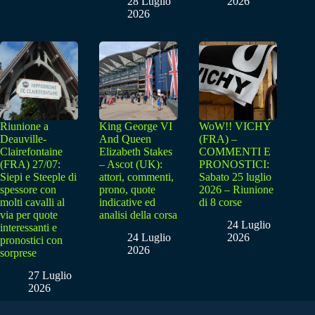
28 Luglio
2026
2026
Riunione a
King George VI
WoW!! VICHY
Deauville-
And Queen
(FRA) –
Clairefontaine
Elizabeth Stakes
COMMENTI E
(FRA) 27/07:
– Ascot (UK):
PRONOSTICI:
Siepi e Steeple di
attori, commenti,
Sabato 25 luglio
spessore con
prono, quote
2026 – Riunione
molti cavalli al
indicative ed
di 8 corse
via per quote
analisi della corsa
24 Luglio
interessanti e
24 Luglio
2026
pronostici con
2026
sorprese
27 Luglio
2026