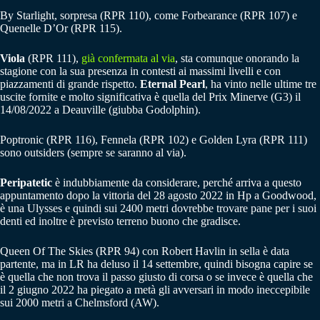
By Starlight, sorpresa (RPR 110), come Forbearance (RPR 107) e
Quenelle D’Or (RPR 115).
Viola
(RPR 111),
già confermata al via
, sta comunque onorando la
stagione con la sua presenza in contesti ai massimi livelli e con
piazzamenti di grande rispetto.
Eternal Pearl
, ha vinto nelle ultime tre
uscite fornite e molto significativa è quella del Prix Minerve (G3) il
14/08/2022 a Deauville (giubba Godolphin).
Poptronic (RPR 116), Fennela (RPR 102) e Golden Lyra (RPR 111)
sono outsiders (sempre se saranno al via).
Peripatetic
è indubbiamente da considerare, perché arriva a questo
appuntamento dopo la vittoria del 28 agosto 2022 in Hp a Goodwood,
è una Ulysses e quindi sui 2400 metri dovrebbe trovare pane per i suoi
denti ed inoltre è previsto terreno buono che gradisce.
Queen Of The Skies (RPR 94) con Robert Havlin in sella è data
partente, ma in LR ha deluso il 14 settembre, quindi bisogna capire se
è quella che non trova il passo giusto di corsa o se invece è quella che
il 2 giugno 2022 ha piegato a metà gli avversari in modo ineccepibile
sui 2000 metri a Chelmsford (AW).