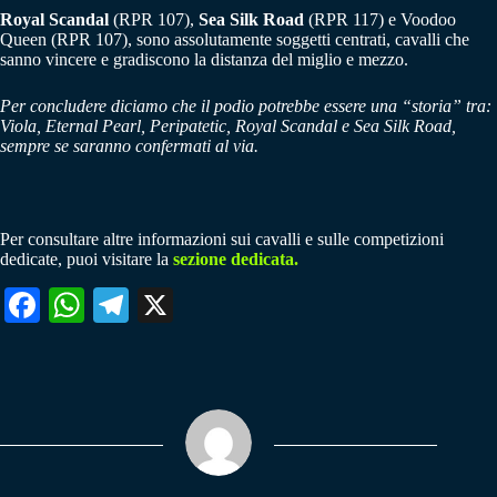
Royal Scandal
(RPR 107),
Sea Silk Road
(RPR 117) e Voodoo
Queen (RPR 107), sono assolutamente soggetti centrati, cavalli che
sanno vincere e gradiscono la distanza del miglio e mezzo.
Per concludere diciamo che il podio potrebbe essere una “storia” tra:
Viola, Eternal Pearl, Peripatetic, Royal Scandal e Sea Silk Road,
sempre se saranno confermati al via.
Per consultare altre informazioni sui cavalli e sulle competizioni
dedicate, puoi visitare la
sezione dedicata.
Fa
W
Te
X
ce
ha
le
bo
ts
gr
ok
A
a
pp
m