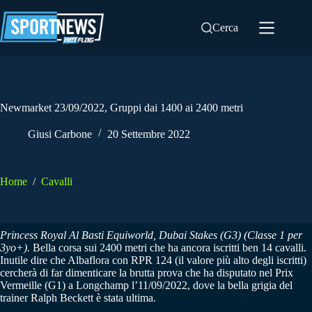
Salta
al
Cerca
contenuto
Newmarket 23/09/2022, Gruppi dai 1400 ai 2400 metri
Giusi Carbone
20 Settembre 2022
Home
/
Cavalli
Princess Royal Al Basti Equiworld, Dubai Stakes (G3) (Classe 1 per
3yo+).
Bella corsa sui 2400 metri che ha ancora iscritti ben 14 cavalli.
Inutile dire che Albaflora con RPR 124 (il valore più alto degli iscritti)
cercherà di far dimenticare la brutta prova che ha disputato nel Prix
Vermeille (G1) a Longchamp l’11/09/2022, dove la bella grigia del
trainer Ralph Beckett è stata ultima.