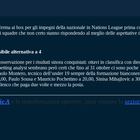
 ferma ai box per gli impegni della nazionale in Nations League prima c
tati di squadre che non certo stanno rispondendo al meglio delle aspettative 
bile alternativa a 4
sservazione per i risultati sinora conquistati: ottavi in classifica con di
ing analyst sembrano però certi che fino al 31 ottobre ci sono poche pos
aolo Montero, tecnico dell’under 19 sempre della formazione bianconera, 
0, Paulo Sousa e Mauricio Pochettino a 20,00, Sinisa Mihajlovic a 30,
lenco che paga due volte e mezzo la posta.
ie A
e le manifestazioni sportive, puoi visitare la
sezio