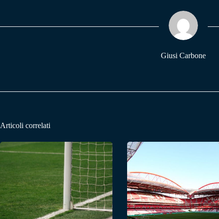
ok
A
a
pp
m
Giusi Carbone
Articoli correlati