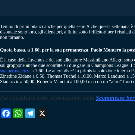
Tempo di primi bilanci anche per quella serie A che questa settimana è
disputate sono loro, gli allenatori, a finire sotto i riflettori per i risul
non tornano.
Quota bassa, a 1,60, per la sua permanenza. Paolo Montero la possi
È il caso della Juventus e del suo allenatore Massimiliano Allegri sotto o
sul groppone anche due sconfitte su due gare in Champions League. I bett
sua permanenza
a 1,60. Le alternative? In primis la soluzione interna P
Zinedine Zidane a 6,50, Thomas Tuchel a 10,00, Marco Landucci a 15,0
Stankovic a 50,00, Roberto Mancini a 100,00 ma con un “altro” fuori e
Per consultare altre informazioni sulle
Scommesse Ser
Fa
W
Te
X
ce
ha
le
bo
ts
gr