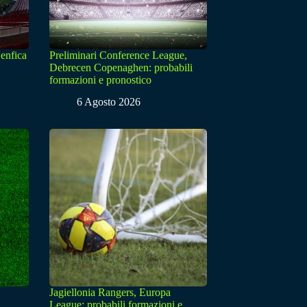
enfica
Preliminari Conference League,
Debrecen Copenaghen: probabili
formazioni e pronostico
6 Agosto 2026
Jagiellonia Rangers, Europa
League: probabili formazioni e