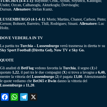
TURCHIA (4-4-1-1)
: Bayindir; Celik, Ayhan, Soyuncu, Kadioglu;
Under, Ozcan, Calhanoglu, Akturkoglu; Dervisoglu;
Dursun.
Allenatore:
Stefan Kuntz.
LUSSEMBURGO (4-1-4-1)
: Moris; Martins, Chanot, Carlson, Pinto;
Gerson; Bohnert, Barreiro, Thill, Rodrigues; Sinani.
Allenatore:
Luc
Holtz.
DOVE VEDERLA IN TV
La partita tra
Turchia – Lussemburgo
verrà trasmessa in diretta tv su
Sky Sport Football (Diretta Gol), Now TV e Sky Go.
QUOTE
Gli analisti di
BetFlag
vedono favorita la
Turchia
, il segno (
1
) è
quotato
1,22
, il pari tra le due compagini (
X
) si trova a lavagna a
6,40,
mentre la vittoria del
Lussemburgo
(
2
) è pagata
13,00
. Attenzionando
le quote vediamo che
Bet365 e Bwin
danno la vittoria del
Lussemburgo
a
11,20
.
Fa
W
Te
X
ce
ha
le