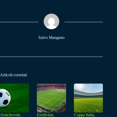
bo
ts
gr
ok
A
a
pp
m
Salvo Mangano
Articoli correlati
Amichevole,
Eredivisie,
Coppa Italia,