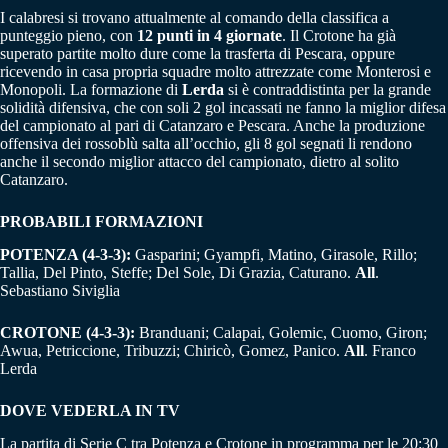
I calabresi si trovano attualmente al comando della classifica a
punteggio pieno, con
12 punti in 4 giornate
. Il Crotone ha già
superato partite molto dure come la trasferta di Pescara, oppure
ricevendo in casa propria squadre molto attrezzate come Monterosi e
Monopoli. La formazione di
Lerda
si è contraddistinta per la grande
solidità difensiva, che con soli 2 gol incassati ne fanno la miglior difesa
del campionato al pari di Catanzaro e Pescara. Anche la produzione
offensiva dei rossoblù salta all’occhio, gli 8 gol segnati li rendono
anche il secondo miglior attacco del campionato, dietro al solito
Catanzaro.
PROBABILI FORMAZIONI
POTENZA (4-3-3):
Gasparini; Gyampfi, Matino, Girasole, Rillo;
Tallia, Del Pinto, Steffe; Del Sole, Di Grazia, Caturano.
All
.
Sebastiano Siviglia
CROTONE (4-3-3):
Branduani; Calapai, Golemic, Cuomo, Giron;
Awua, Petriccione, Tribuzzi; Chiricò, Gomez, Panico.
All
. Franco
Lerda
DOVE VEDERLA IN TV
La partita di Serie C tra Potenza e Crotone in programma per le 20:30