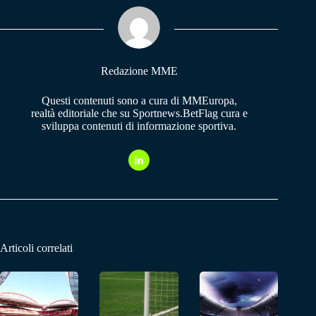
ok
A
a
pp
m
Redazione MME
Questi contenuti sono a cura di MMEuropa,
realtà editoriale che su Sportnews.BetFlag cura e
sviluppa contenuti di informazione sportiva.
Articoli correlati