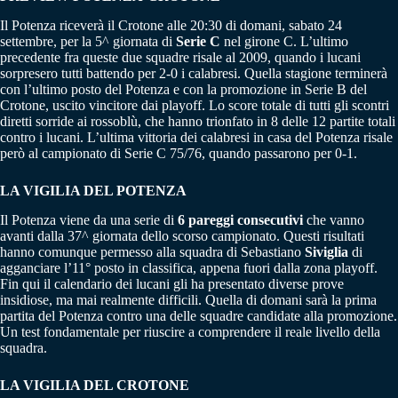
Il Potenza riceverà il Crotone alle 20:30 di domani, sabato 24
settembre, per la 5^ giornata di
Serie C
nel girone C. L’ultimo
precedente fra queste due squadre risale al 2009, quando i lucani
sorpresero tutti battendo per 2-0 i calabresi. Quella stagione terminerà
con l’ultimo posto del Potenza e con la promozione in Serie B del
Crotone, uscito vincitore dai playoff. Lo score totale di tutti gli scontri
diretti sorride ai rossoblù, che hanno trionfato in 8 delle 12 partite totali
contro i lucani. L’ultima vittoria dei calabresi in casa del Potenza risale
però al campionato di Serie C 75/76, quando passarono per 0-1.
LA VIGILIA DEL POTENZA
Il Potenza viene da una serie di
6 pareggi consecutivi
che vanno
avanti dalla 37^ giornata dello scorso campionato. Questi risultati
hanno comunque permesso alla squadra di Sebastiano
Siviglia
di
agganciare l’11° posto in classifica, appena fuori dalla zona playoff.
Fin qui il calendario dei lucani gli ha presentato diverse prove
insidiose, ma mai realmente difficili. Quella di domani sarà la prima
partita del Potenza contro una delle squadre candidate alla promozione.
Un test fondamentale per riuscire a comprendere il reale livello della
squadra.
LA VIGILIA DEL CROTONE