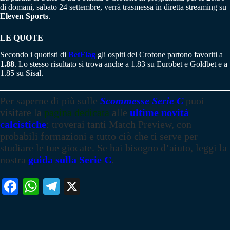
di domani, sabato 24 settembre, verrà trasmessa in diretta streaming su
Eleven Sports
.
LE QUOTE
Secondo i quotisti di
BetFlag
gli ospiti del Crotone partono favoriti a
1.88
. Lo stesso risultato si trova anche a 1.83 su Eurobet e Goldbet e a
1.85 su Sisal.
Per saperne di più
sulle
Scommesse Serie C
puoi
visitare la
pagina dedicata
alle
ultime novità
calcistiche
: troverai tanti Match Preview, con
probabili formazioni e tutto ciò che ti serve per
studiare le tue giocate. Se hai bisogno d’aiuto, leggi la
nostra
guida sulla Serie C
.
Fa
W
Te
X
ce
ha
le
bo
ts
gr