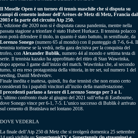
Il Moselle Open è un torneo di tennis maschile che si disputa su
campi di cemento indoor dell’Arènes de Metz di Metz, Francia dal
2003 e fa parte del circuito Atp 250.
L’edizione dle 2020 non si è disputata causa pandemia, mentre nella
passata stagione a trionfare è stato Hubert Hurkacz. Il tennista polacco
non potrà difendere il titolo, in quanto è stato battuto, in semifinale, da
Lorenzo Sonego
(numero 65 al mondo) con il punteggio di 7-6, 6-4. Il
tennista torinese se la vedrà, nella gara decisiva per la conquista del
trofeo, con
Alexander Bublik
, numero 44 al mondo e settima testa di
serie. Il tennista kazako ha approfittato del ritiro di Stan Wawrinka,
dopo appena 3 game dall’inizio del match. Wawrinka che, al secondo
turno, si era reso protagonista della vittoria, in tre set, sul numero 1 del
seeding, Daniil Medvedev.
Finale inedita e inattesa, quindi, fra due tennisti che non erano certo
considerati fra i papabili vincitori all’inziio della manifestazione.
I precedenti parlano a favore di Lorenzo Sonego per 3 a 1.
L’ultimo confronto risale al giugno del 2021 sull’erba di Eastbourne,
dove Sonego vince per 6-1, 7-5. L’unico successo di Bublik è arrivato
sul cemento di Bratislava nel lontano 2018.
DOVE VEDERLA
La finale dell’Atp 250 di Metz che si svolgerà domenica 25 settembre
14 sarà visibile su
SupertennisTV e Supertennix (in streaming) e