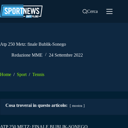
Salta
al
Cerca
contenuto
Atp 250 Metz: finale Bublik-Sonego
Redazione MME
24 Settembre 2022
Home
/
Sport
/
Tennis
Cosa troverai in questo articolo:
mostra
ATP 250 METZ: FINALE BUBLIK-SONEGO