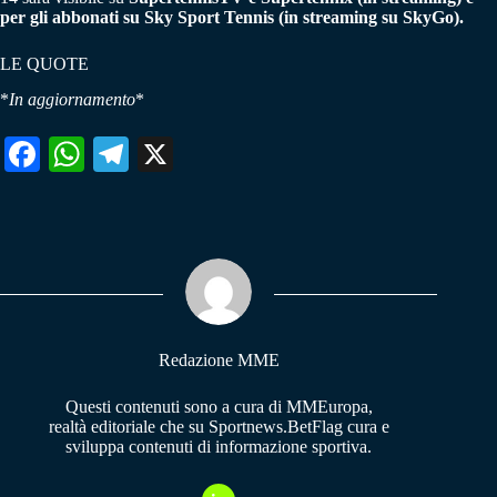
per gli abbonati su Sky Sport Tennis (in streaming su SkyGo).
LE QUOTE
*
In aggiornamento
*
Fa
W
Te
X
ce
ha
le
bo
ts
gr
ok
A
a
pp
m
Redazione MME
Questi contenuti sono a cura di MMEuropa,
realtà editoriale che su Sportnews.BetFlag cura e
sviluppa contenuti di informazione sportiva.