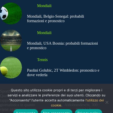
Mondiali
Mondiali, Belgio-Senegal: probabili
formazioni e pronostico
Mondiali
Mondiali, USA Bosnia: probabili formazioni
e pronostico
Tennis
Paolini Golubic, 2T Wimbledon: pronostico e
dove vederla
Questo sito utilizza cookie propri e di terzi per migliorare i
SportNews.BetFlag -
Copyright © 2025
servizi e analizzare le preferenze dei suoi utenti. Cliccando su
Questo sito non
SportNews BetFlag
rappresenta una testata
"Acconsento" l'utente accetta automaticamente
Sede Legale: Via degli
l'utilizzo dei
giornalistica in quanto
Aldobrandeschi, 300 |
cookie.
viene aggiornato senza
00163 | Roma
Acconsento
Non acconsento
Privacy policy