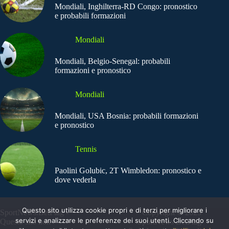
Mondiali, Inghilterra-RD Congo: pronostico
e probabili formazioni
Mondiali
Mondiali, Belgio-Senegal: probabili
formazioni e pronostico
Mondiali
Mondiali, USA Bosnia: probabili formazioni
e pronostico
Tennis
Paolini Golubic, 2T Wimbledon: pronostico e
dove vederla
Questo sito utilizza cookie propri e di terzi per migliorare i
SportNews.BetFlag -
Copyright © 2025
servizi e analizzare le preferenze dei suoi utenti. Cliccando su
Questo sito non
SportNews BetFlag