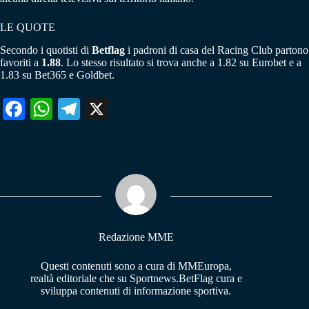
LE QUOTE
Secondo i quotisti di
Betflag
i padroni di casa del Racing Club partono
favoriti a
1.88
. Lo stesso risultato si trova anche a 1.82 su Eurobet e a
1.83 su Bet365 e Goldbet.
Fa
W
Te
X
ce
ha
le
bo
ts
gr
ok
A
a
pp
m
Redazione MME
Questi contenuti sono a cura di MMEuropa,
realtà editoriale che su Sportnews.BetFlag cura e
sviluppa contenuti di informazione sportiva.