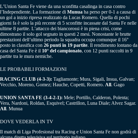
L’Union Santa Fe viene da una sconfitta casalinga in casa contro
l’Independiente. La formazione di
Munua
ha perso per 0-1 a causa di
un gol a inizio ripresa realizzato da Lucas Romero. Quella di pochi
giorni fa è solo la più recente di 5 sconfitte incassate dal Santa Fe nelle
ultime 8 partite. L’attacco dei biancorossi è in piena crisi, come
dimostrano il solo gol segnato in questi 2 mesi. Nonostante le brutte
prestazioni dell’ultimo periodo la squadra occupa comunque il 16°
posto in classifica con
26 punti in 19 partite
. Il rendimento lontano da
casa del Santa Fe è il
10° del campionato
, con 12 punti raccolti in 9
partite tra le mura nemiche.
LE PROBABILI FORMAZIONI
RACING CLUB (4-3-3):
Tagliamonte; Mura, Sigali, Insua, Galvan;
Vecchio, Moreno, Gomez; Hauche, Copetti, Romero.
All
. Gago
UNION SANTA FE (3-4-2-1):
Mele; Portillo, Calderon, Polenta;
Vera, Nardoni, Roldan, Esquivel; Castrillon, Luna Diale; Alvez Sagar.
All
. Munua
DOVE VEDERLA IN TV
Il match di Liga Profesional tra Racing e Union Santa Fe non godrà di
alcuna diretta televisiva sul territorio italiano.