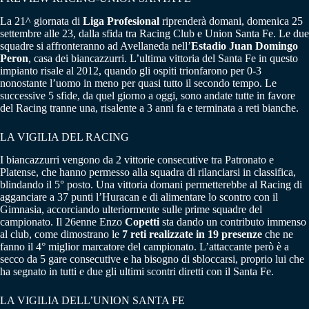
La 21^ giornata di
Liga Profesional
riprenderà domani, domenica 25
settembre alle 23, dalla sfida tra Racing Club e Union Santa Fe. Le due
squadre si affronteranno ad Avellaneda nell’
Estadio Juan Domingo
Peron
, casa dei biancazzurri. L’ultima vittoria del Santa Fe in questo
impianto risale al 2012, quando gli ospiti trionfarono per 0-3
nonostante l’uomo in meno per quasi tutto il secondo tempo. Le
successive 5 sfide, da quel giorno a oggi, sono andate tutte in favore
del Racing tranne una, risalente a 3 anni fa e terminata a reti bianche.
LA VIGILIA DEL RACING
I biancazzurri vengono da 2 vittorie consecutive tra Patronato e
Platense, che hanno permesso alla squadra di rilanciarsi in classifica,
blindando il 5° posto. Una vittoria domani permetterebbe al Racing di
agganciare a 37 punti l’Huracan e di alimentare lo scontro con il
Gimnasia, accorciando ulteriormente sulle prime squadre del
campionato. Il 26enne Enzo
Copetti
sta dando un contributo immenso
al club, come dimostrano le
7 reti realizzate in 19 presenze
che ne
fanno il 4° miglior marcatore del campionato. L’attaccante però è a
secco da 5 gare consecutive e ha bisogno di sbloccarsi, proprio lui che
ha segnato in tutti e due gli ultimi scontri diretti con il Santa Fe.
LA VIGILIA DELL’UNION SANTA FE