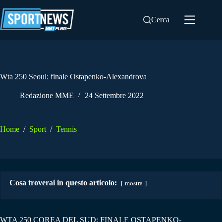
Salta
al
Cerca
contenuto
Wta 250 Seoul: finale Ostapenko-Alexandrova
Redazione MME
24 Settembre 2022
Home
/
Sport
/
Tennis
Cosa troverai in questo articolo:
mostra
WTA 250 COREA DEL SUD: FINALE OSTAPENKO-