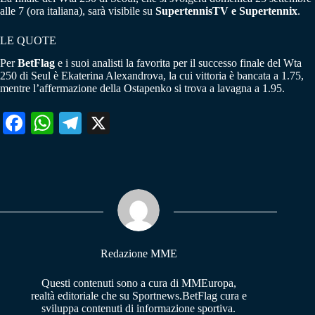
alle 7 (ora italiana), sarà visibile su
SupertennisTV e Supertennix
.
LE QUOTE
Per
BetFlag
e i suoi analisti la favorita per il successo finale del Wta
250 di Seul è Ekaterina Alexandrova, la cui vittoria è bancata a 1.75,
mentre l’affermazione della Ostapenko si trova a lavagna a 1.95.
Fa
W
Te
X
ce
ha
le
bo
ts
gr
ok
A
a
pp
m
Redazione MME
Questi contenuti sono a cura di MMEuropa,
realtà editoriale che su Sportnews.BetFlag cura e
sviluppa contenuti di informazione sportiva.