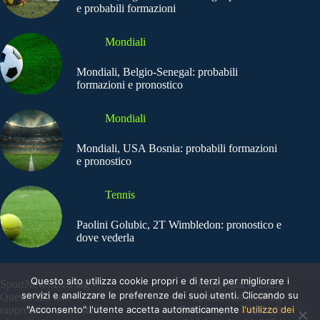
e probabili formazioni
Mondiali
Mondiali, Belgio-Senegal: probabili
formazioni e pronostico
Mondiali
Mondiali, USA Bosnia: probabili formazioni
e pronostico
Tennis
Paolini Golubic, 2T Wimbledon: pronostico e
dove vederla
Questo sito utilizza cookie propri e di terzi per migliorare i
SportNews.BetFlag -
Copyright © 2025
servizi e analizzare le preferenze dei suoi utenti. Cliccando su
Questo sito non
SportNews BetFlag
rappresenta una testata
"Acconsento" l'utente accetta automaticamente
Sede Legale: Via degli
l'utilizzo dei