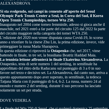
ALEXANDROVA
Si sta svolgendo, sui campi in cemento all’aperto del Seoul
Olympic Park Tennis Center a Seul, in Corea del Sud, il Korea
Open Tennis Champioships, torneo Wta 250.
Inaugurato nel 2004 come torneo femminile, adesso si gioca anche il
maschile, nel 2021 entrò a far parte del circuito 125 dal 2022 fa parte
del circuito maggiore nella categoria dei tornei WTA 250.
L’edizione del 2020 non venne disputata causa Covid-19, lo scorso
anno a trionfare fu la cinese Zhu Lin, la prima edizione, invece, vide
primeggiare la russa Maria Sharapova.
In questa edizione ci riproverà la
Ostapenko
che, nel 2017, vinse
battendo in finale, in tre set, la brasiliana Beatriz Haddad Maia.
La tennista lettone affronterà in finale Ekaterina Alexandrova.
La
Ostapenko, testa di serie numero 1 del seeding, in semifinale ha
approfittato del ritiro della Raducanu sul punteggio di 3 a 0 in suo
favore nel terzo e decisivo set. La Alexandrova, dal canto suo, arriva a
questo appuntamento dopo aver superato, in semifinale, la tedesca
Tatjana Maria con il punteggio di 6-4, 6-2. La russa, numero 24 al
mondo e numero 2 del seeding, durante il suo percorso ha lasciato
solamente un set per strada.
DOVE VEDERLA
La finale del Wta 250 di Seoul, che si svolgerà domenica 25 settembre