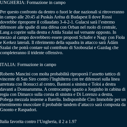
UNGHERIA: Formazione in campo
Per questo confronto da dentro o fuori le due nazionali si ritroveranno
in campo alle 20:45 al Puskás Aréna di Budapest lì dove Rossi
dovrebbe riproporre il collaudato 3-4-2-1. Gulacsi sarà l’estremo
difensore alle spalle di una difesa con Orban nel ruolo di centrale,
Lang a coprire sulla destra e Attila Szalai sul versante opposto. In
mezzo al campo dovrebbero essere proposti Schafer e Nagy con Fiola
e Kerkez laterali. Il riferimento della squadra in attacco sarà Ádám
Szalai che potrà contare sul contributo di Szoboszlai e Gazdag che
completeranno il tridente offensivo.
ITALIA: Formazione in campo
Roberto Mancini con molta probabilità riproporrà l’assetto tattico di
vincente di San Siro contro l’Inghilterra con tre difensori sulla linea
arretrata con Bonucci al centro, Bastoni a sinistra e Toloi a destra
davanti a Donnarumma. A centrocampo spazio a Jorginho in cabina di
regia con Dimarco sulla corsia di sinistra e Di Lorenzo a destra,
Pobega mezzala insieme a Barella. Indisponibile Ciro Immobile per un
risentimento muscolare il probabile tandem d’attacco sarà composta da
Gnonto e Raspadori.
Italia favorita contro l’Ungheria, il 2 a 1.97