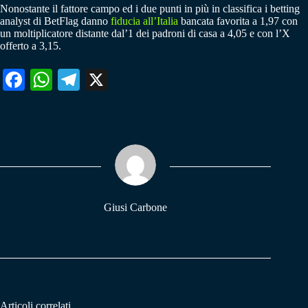
Nonostante il fattore campo ed i due punti in più in classifica i betting
analyst di BetFlag danno
fiducia all’Italia
bancata favorita a 1,97 con
un moltiplicatore distante dal’1 dei padroni di casa a 4,05 e con l’X
offerto a 3,15.
Fa
W
Te
X
ce
ha
le
bo
ts
gr
ok
A
a
pp
m
Giusi Carbone
Articoli correlati