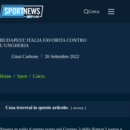
Salta
al
Cerca
contenuto
BUDAPEST: ITALIA FAVORITA CONTRO
L’UNGHERIA
Giusi Carbone
26 Settembre 2022
Home
/
Sport
/
Calcio
Cosa troverai in questo articolo:
mostra
Stasera in palio il premo posto nel Gruppo 3 della Nation League e