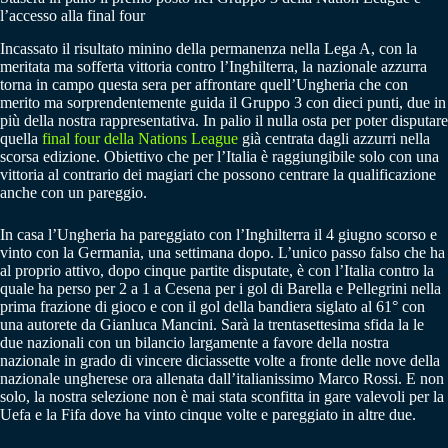
l’accesso alla final four
Incassato il risultato minino della permanenza nella Lega A, con la
meritata ma sofferta vittoria contro l’Inghilterra, la nazionale azzurra
torna in campo questa sera per affrontare quell’Ungheria che con
merito ma sorprendentemente guida il Gruppo 3 con dieci punti, due in
più della nostra rappresentativa. In palio il nulla osta per poter disputare
quella
final four della Nations League
già centrata dagli azzurri nella
scorsa edizione. Obiettivo che per l’Italia è raggiungibile solo con una
vittoria al contrario dei magiari che possono centrare la qualificazione
anche con un pareggio.
In casa l’Ungheria ha pareggiato con l’Inghilterra il 4 giugno scorso e
vinto con la Germania, una settimana dopo. L’unico passo falso che ha
al proprio attivo, dopo cinque partite disputate, è con l’Italia contro la
quale ha perso per 2 a 1 a Cesena per i gol di Barella e Pellegrini nella
prima frazione di gioco e con il gol della bandiera siglato al 61° con
una autorete da Gianluca Mancini. Sarà la trentasettesima sfida la le
due nazionali con un bilancio largamente a favore della nostra
nazionale in grado di vincere diciassette volte a fronte delle nove della
nazionale ungherese ora allenata dall’italianissimo Marco Rossi. E non
solo, la nostra selezione non è mai stata sconfitta in gare valevoli per la
Uefa e la Fifa dove ha vinto cinque volte e pareggiato in altre due.