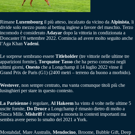
Rimane
Luxembourg
il più atteso, incalzato da vicino da
Alpinista
, li
divide solo mezzo punto al betting inglese a favore del maschio. Terzo
incomodo è considerato
Adayar
dopo la vittoria in condizionata a
Doncaster l’8 settembre 2022. Comincia ad avere molto seguito anche
l’Aga Khan
Vadeni
.
Le sorprese sembrano essere
Titleholder
(tre vittorie nelle ultime tre
apparizioni fornite),
Torquator Tasso
che ha perso consensi negli
ultimi giorni,
Onesto
che a Longchamp il 14 luglio 2022 vinse il
Grand Prix de Paris (G1) (2400 metri – terreno da buono a morbido).
Westover
, non sempre centrato, ma vanta comunque titoli più che
lusinghieri per stare in questo contesto.
La Parisienne
è regolare,
Al Hakeem
ha vinto 4 volte nelle ultime 5
uscite fornite,
Do Deuce
a Longchamp è rimasto dietro di molto a
Simca Mille.
Mishriff
è sempre a moneta in contesti importanti ma
sembra avere perso lo smalto del 2021 a York.
Mostahdaf, Mare Australis,
Mendocino
, Broome, Bubble Gift, Deep