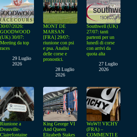
30/07/2026:
MONT DE
Southwell (UK)
GOODWOOD
MARSAN
27/07: tanti
(UK) 30/07:
[FRA] 29/07:
partenti per un
Meeting da top
riunione con psi
lunedì di corse
races
e psa. Analisi
con arrivi da
delle corse e
quota alta
29 Luglio
pronostici.
2026
27 Luglio
28 Luglio
2026
2026
Riunione a
King George VI
WoW!! VICHY
Deauville-
And Queen
(FRA) –
Clairefontaine
Elizabeth Stakes
COMMENTI E