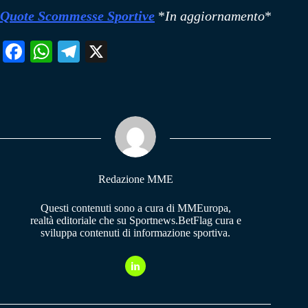
Quote Scommesse Sportive
*
In aggiornamento
*
Fa
W
Te
X
ce
ha
le
bo
ts
gr
ok
A
a
pp
m
Redazione MME
Questi contenuti sono a cura di MMEuropa,
realtà editoriale che su Sportnews.BetFlag cura e
sviluppa contenuti di informazione sportiva.