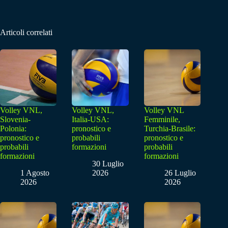
Articoli correlati
Volley VNL,
Volley VNL,
Volley VNL
Slovenia-
Italia-USA:
Femminile,
Polonia:
pronostico e
Turchia-Brasile:
pronostico e
probabili
pronostico e
probabili
formazioni
probabili
formazioni
formazioni
30 Luglio
1 Agosto
2026
26 Luglio
2026
2026