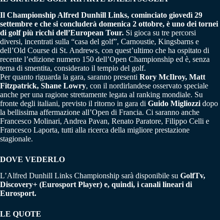
Il Championship Alfred Dunhill Links, cominciato giovedì 29
settembre e che si concluderà domenica 2 ottobre, è uno dei tornei
di golf più ricchi dell’European Tour.
Si gioca su tre percorsi
diversi, incentrati sulla “casa del golf”, Carnoustie, Kingsbarns e
dell’Old Course di St. Andrews, con quest’ultimo che ha ospitato di
recente l’edizione numero 150 dell’Open Championship ed è, senza
tema di smentita, considerato il tempio del golf.
Per quanto riguarda la gara, saranno presenti
Rory McIlroy, Matt
Fitzpatrick, Shane Lowry
, con il nordirlandese osservato speciale
anche per una ragione strettamente legata al ranking mondiale. Su
fronte degli italiani, previsto il ritorno in gara di
Guido Migliozzi
dopo
la bellissima affermazione all’Open di Francia. Ci saranno anche
Francesco Molinari, Andrea Pavan, Renato Paratore, Filippo Celli e
Francesco Laporta, tutti alla ricerca della migliore prestazione
stagionale.
DOVE VEDERLO
L’Alfred Dunhill Links Championship sarà disponibile su
GolfTv,
Discovery+ (Eurosport Player) e, quindi, i canali lineari di
Eurosport.
LE QUOTE