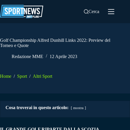
Salta
al
Cerca
contenuto
Golf Championship Alfred Dunhill Links 2022: Preview del
Torneo e Quote
Redazione MME
12 Aprile 2023
Home
/
Sport
/
Altri Sport
Cosa troverai in questo articolo:
mostra
IL GRANDE GOLF RIPARTE DALLA SCOZIA