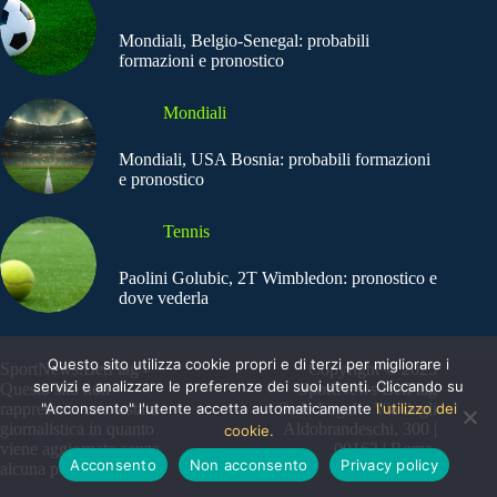
Mondiali, Belgio-Senegal: probabili
formazioni e pronostico
Mondiali
Mondiali, USA Bosnia: probabili formazioni
e pronostico
Tennis
Paolini Golubic, 2T Wimbledon: pronostico e
dove vederla
Questo sito utilizza cookie propri e di terzi per migliorare i
SportNews.BetFlag -
Copyright © 2025
servizi e analizzare le preferenze dei suoi utenti. Cliccando su
Questo sito non
SportNews BetFlag
"Acconsento" l'utente accetta automaticamente
l'utilizzo dei
rappresenta una testata
Sede Legale: Via degli
giornalistica in quanto
Aldobrandeschi, 300 |
cookie.
viene aggiornato senza
00163 | Roma
Acconsento
Non acconsento
Privacy policy
alcuna periodicità