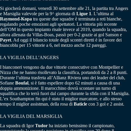
Si giocherà domani, venerdì 30 settembre alle 21, la partita tra Angers
e Marsiglia valevole per la 9^ giornata di
Ligue
1
. L’ultima al
Raymond-Kopa
tra queste due squadre è terminata a reti bianche,
regalando poche emozioni agli spettatori. La vittoria più recente
dell’OM in questo impianto risale invece al 2019, quando la squadra,
allora allenata da Villas-Boas, passò per 0-2 grazie ai gol Sanson e
Payet
. Ad oggi il bilancio totale degli scontri diretti è in favore dei
biancoblu per 15 vittorie a 6, nel mezzo anche 12 pareggi.
LA VIGILIA DELL’ANGERS
I bianconeri vengono da due vittorie consecutive con Montpellier e
Nizza che ne hanno risollevato la classifica, portandoli da 2 a 8 punti.
Durante l’ultima trasferta all’Allianz Riviera uno dei leader del club,
Sofiane
Boufal
, si è fatto espellere dopo 62 minuti a causa di una
doppia ammonizione. Il marocchino dovrà scontare un turno di
squalifica che lo terrà fuori dal campo durante la sfida con il Marsiglia.
L’ex Southampton fin qui è stato il miglior marcatore, e allo stesso
tempo il miglior assistman, della rosa di
Baticle
con 3 gol e 2 assist.
LA VIGILIA DEL MARSIGLIA
La squadra di Igor
Tudor
ha iniziato benissimo il campionato,
conquistando la seconda posizione in classifica con 20 dopo 8