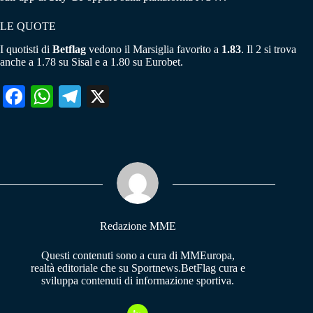
LE QUOTE
I quotisti di
Betflag
vedono il Marsiglia favorito a
1.83
. Il 2 si trova
anche a 1.78 su Sisal e a 1.80 su Eurobet.
Fa
W
Te
X
ce
ha
le
bo
ts
gr
ok
A
a
pp
m
Redazione MME
Questi contenuti sono a cura di MMEuropa,
realtà editoriale che su Sportnews.BetFlag cura e
sviluppa contenuti di informazione sportiva.