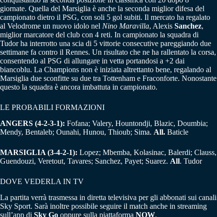
giornate. Quella del Marsiglia è anche la seconda miglior difesa del
campionato dietro il PSG, con soli 5 gol subiti. Il mercato ha regalato
al Velodrome un nuovo idolo nel
Nino Maravilla
, Alexis
Sanchez
,
miglior marcatore del club con 4 reti. In campionato la squadra di
Tudor ha interrotto una scia di 5 vittorie consecutive pareggiando due
settimane fa contro il Rennes. Un risultato che ne ha rallentato la corsa,
consentendo al PSG di allungare in vetta portandosi a +2 dai
biancoblu. La Champions non è iniziata altrettanto bene, regalando al
Marsiglia due sconfitte su due tra Tottenham e Fraconforte. Nonostante
questo la squadra è ancora imbattuta in campionato.
LE PROBABILI FORMAZIONI
ANGERS (4-2-3-1):
Fofana; Valery, Hountondji, Blazic, Doumbia;
Mendy, Bentaleb; Ounahi, Hunou, Thioub; Sima.
All.
Baticle
MARSIGLIA (3-4-2-1):
Lopez; Mbemba, Kolasinac, Balerdi; Clauss,
Guendouzi, Veretout, Tavares; Sanchez, Payet; Suarez.
All
. Tudor
DOVE VEDERLA IN TV
La partita verrà trasmessa in diretta televisiva per gli abbonati sui canali
Sky Sport. Sarà inoltre possibile seguire il match anche in streaming
sull’app di
Sky Go
oppure sulla piattaforma
NOW
.