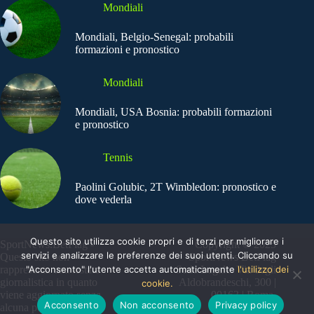
Mondiali
Mondiali, Belgio-Senegal: probabili
formazioni e pronostico
Mondiali
Mondiali, USA Bosnia: probabili formazioni
e pronostico
Tennis
Paolini Golubic, 2T Wimbledon: pronostico e
dove vederla
Questo sito utilizza cookie propri e di terzi per migliorare i
SportNews.BetFlag -
Copyright © 2025
servizi e analizzare le preferenze dei suoi utenti. Cliccando su
Questo sito non
SportNews BetFlag
"Acconsento" l'utente accetta automaticamente
l'utilizzo dei
rappresenta una testata
Sede Legale: Via degli
giornalistica in quanto
Aldobrandeschi, 300 |
cookie.
viene aggiornato senza
00163 | Roma
Acconsento
Non acconsento
Privacy policy
alcuna periodicità