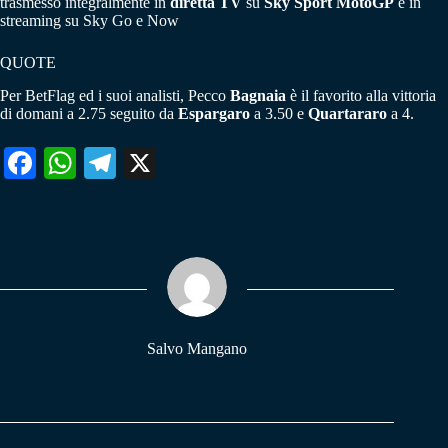
trasmesso integralmente in
diretta TV
su
Sky Sport MotoGP
e in
streaming su Sky Go e Now
QUOTE
Per BetFlag ed i suoi analisti, Pecco
Bagnaia
è il favorito alla vittoria
di domani a 2.75 seguito da
Espargaro
a 3.50 e
Quartararo
a 4.
Fa
W
Te
X
ce
ha
le
bo
ts
gr
ok
A
a
pp
m
Salvo Mangano