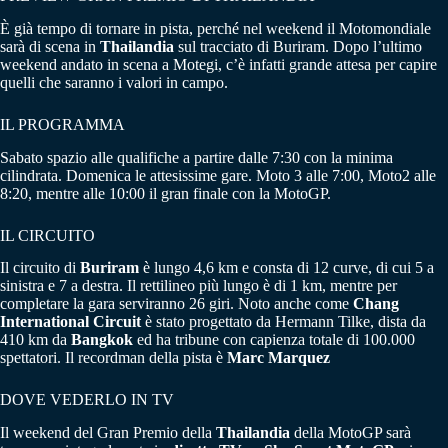
È già tempo di tornare in pista, perché nel weekend il Motomondiale
sarà di scena in
Thailandia
sul tracciato di Buriram. Dopo l’ultimo
weekend andato in scena a Motegi, c’è infatti grande attesa per capire
quelli che saranno i valori in campo.
IL PROGRAMMA
Sabato spazio alle qualifiche a partire dalle 7:30 con la minima
cilindrata. Domenica le attesissime gare. Moto 3 alle 7:00, Moto2 alle
8:20, mentre alle 10:00 il gran finale con la MotoGP.
IL CIRCUITO
Il circuito di
Buriram
è lungo 4,6 km e consta di 12 curve, di cui 5 a
sinistra e 7 a destra. Il rettilineo più lungo è di 1 km, mentre per
completare la gara serviranno 26 giri. Noto anche come
Chang
International Circuit
è stato progettato da Hermann Tilke, dista da
410 km da
Bangkok
ed ha tribune con capienza totale di 100.000
spettatori. Il recordman della pista è
Marc Marquez
DOVE VEDERLO IN TV
Il weekend del Gran Premio della
Thailandia
della MotoGP sarà