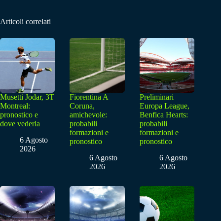
Articoli correlati
Musetti Jodar, 3T
Fiorentina A
Preliminari
Montreal:
Coruna,
Europa League,
pronostico e
amichevole:
Benfica Hearts:
dove vederla
probabili
probabili
formazioni e
formazioni e
6 Agosto
pronostico
pronostico
2026
6 Agosto
6 Agosto
2026
2026