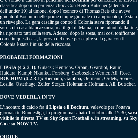
classifica dopo una partenza choc. Con Heiko Butscher (allenatore
dell’under 19) al timone, dopo l’esonero di Thomas Reis che aveva
guidato il Bochum nelle prime cinque giornate di campionato, c’è stato
un risveglio. La gara casalinga contro il Colonia stava riportando il
sorriso in casa biancazzurra, ma il gol di Maina, a due minuti dalla fine,
ha riportato tutti sulla terra. Adesso, dopo la sosta, mai così tonificante
come in questi casi, la prova del nove per capire se la gara con il
Colonia è stata l’inizio della riscossa.
PROBABILI FORMAZIONI
LIPSIA (4-2-3-1):
Gulacsi; Henrichs, Orban, Gvardiol, Raum;
Haidara, Kampl; Nkunku, Forsberg, Szoboszlai; Werner. All. Rose.
BOCHUM (4-2-3-1):
Riemann; Gamboa, Oermann, Ordets, Soares;
Losilla, Osterhage; Zoller, Stoger, Holtmann; Hofmann. All. Butscher.
DOVE VEDERLA IN TV
L’incontro di calcio fra il
Lipsia e il Bochum
, valevole per l’ottava
giornata in Bundesliga, in programma sabato 1 ottobre alle 15.30,
sarà
visibile in diretta TV su Sky Sport Football e, in streaming, su Sky
Go e su NOW TV.
QUOTE