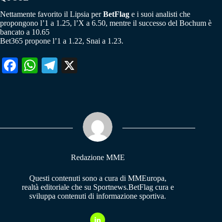
Nettamente favorito il Lipsia per
BetFlag
e i suoi analisti che
propongono l’1 a 1.25, l’X a 6.50, mentre il successo del Bochum è
bancato a 10.65
Bet365 propone l’1 a 1.22, Snai a 1.23.
Fa
W
Te
X
ce
ha
le
bo
ts
gr
ok
A
a
pp
m
Redazione MME
Questi contenuti sono a cura di MMEuropa,
realtà editoriale che su Sportnews.BetFlag cura e
sviluppa contenuti di informazione sportiva.