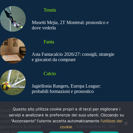
Tennis
Musetti Mejia, 2T Montreal: pronostico e
dove vederla
Fanta
Asta Fantacalcio 2026/27: consigli, strategie
e giocatori da comprare
Calcio
Jagiellonia Rangers, Europa League:
probabili formazioni e pronostico
Questo sito utilizza cookie propri e di terzi per migliorare i
SportNews.BetFlag -
Copyright © 2025
servizi e analizzare le preferenze dei suoi utenti. Cliccando su
Questo sito non
SportNews BetFlag
"Acconsento" l'utente accetta automaticamente
l'utilizzo dei
rappresenta una testata
Sede Legale: Via degli
giornalistica in quanto
Aldobrandeschi, 300 |
cookie.
viene aggiornato senza
00163 | Roma