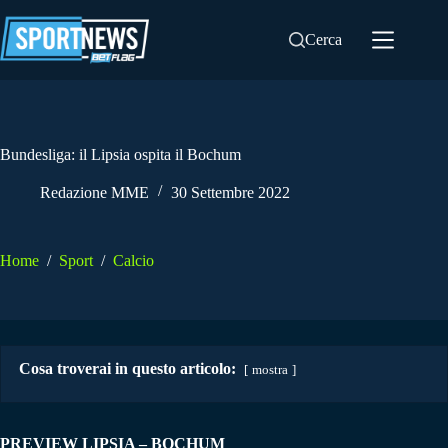
Salta
al
Cerca
contenuto
Bundesliga: il Lipsia ospita il Bochum
Redazione MME
30 Settembre 2022
Home
/
Sport
/
Calcio
Cosa troverai in questo articolo:
mostra
PREVIEW LIPSIA – BOCHUM