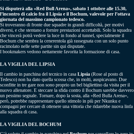
Si disputerà alla «Red Bull Arena», sabato 1 ottobre alle 15.30,
l’incontro di calcio fra il Lipsia e il Bochum, valevole per l’ottava
giornata del massimo campionato tedesco.
Si troveranno di fronte due squadre in grandi difficoltà, per motivi
diversi, e che stentano a fornire prestazioni accettabili. Solo la squadra
che vincerà potrà vedere la luce in fondo al tunnel, specialmente il
Bochum che sembra la cenerentola già rassegnata con un solo punto
racimolato nelle sette partite sin qui disputate.
I bookmakers vedono nettamente favorita la formazione di casa.
LA VIGILIA DEL LIPSIA
Il cambio in panchina del tecnico in casa
Lipsia
(Rose al posto di
Tedesco) non ha dato quella scossa che, in molti, auspicavano. Due
sconfitte in tre gare non sono proprio un bel bigliettino da visita per il
nuovo allenatore. E steccare la sfida contro il Bochum sarebbe davvero
un pessimo segnale. Tornare, dopo la sosta, alla «Red Bulla Arena»,
però, potrebbe rappresentare quello stimolo in più per Nkunku e
compagni per cercare di ottenere una vittoria che ridarebbe nuova linfa
alla squadra di casa.
LA VIGILIA DEL BOCHUM
C’è voluto il cambio in panchina nel
Bochum
per cancellare lo zero in