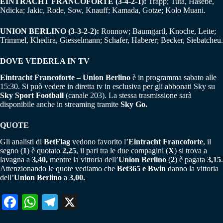
EINTRACHT FRANCOFORTE (3-4-2-1):
Trapp; Tuta, Hasebe,
Ndicka; Jakic, Rode, Sow, Knauff; Kamada, Gotze; Kolo Muani.
UNION BERLINO (3-3-2-2):
Ronnow; Baumgartl, Knoche, Leite;
Trimmel, Khedira, Giesselmann; Schafer, Haberer; Becker, Siebatcheu.
DOVE VEDERLA IN TV
Eintracht Francoforte – Union Berlino
è in programma sabato alle
15:30. Si può vedere in diretta tv in esclusiva per gli abbonati Sky su
Sky Sport Football
(canale 203). La stessa trasmissione sarà
disponibile anche in streaming tramite
Sky Go.
QUOTE
Gli analisti di
BetFlag
vedono favorito l’
Eintracht Francoforte
, il
segno (
1
) è quotato
2,25
, il pari tra le due compagini (
X
) si trova a
lavagna a
3,40,
mentre la vittoria dell’
Union Berlino
(
2
) è pagata
3,15
.
Attenzionando le quote vediamo che
Bet365 e Bwin
danno la vittoria
dell’
Union Berlino
a
3,00.
Fa
W
Te
X
ce
ha
le