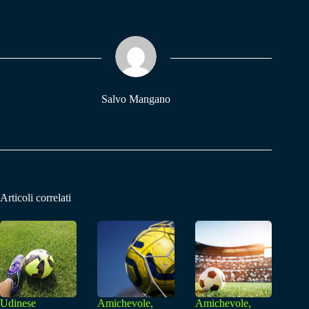
bo
ts
gr
ok
A
a
pp
m
Salvo Mangano
Articoli correlati
Udinese
Amichevole,
Amichevole,