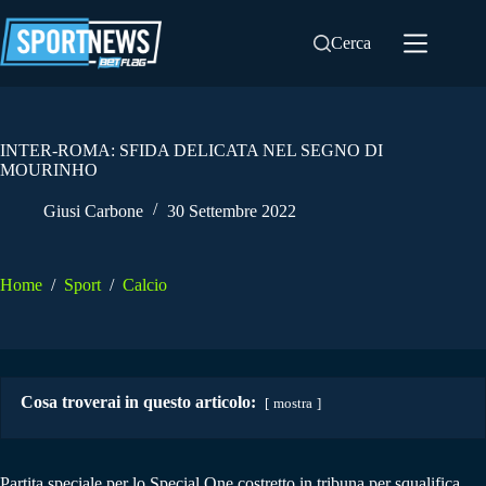
Salta
al
Cerca
contenuto
INTER-ROMA: SFIDA DELICATA NEL SEGNO DI
MOURINHO
Giusi Carbone
30 Settembre 2022
Home
/
Sport
/
Calcio
Cosa troverai in questo articolo:
mostra
Partita speciale per lo Special One costretto in tribuna per squalifica