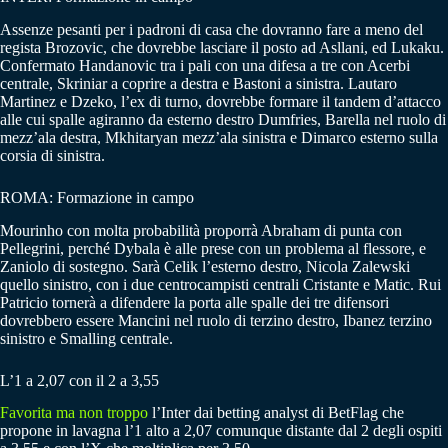
Assenze pesanti per i padroni di casa che dovranno fare a meno del
regista Brozovic, che dovrebbe lasciare il posto ad Asllani, ed Lukaku.
Confermato Handanovic tra i pali con una difesa a tre con Acerbi
centrale, Skriniar a coprire a destra e Bastoni a sinistra. Lautaro
Martinez e Dzeko, l’ex di turno, dovrebbe formare il tandem d’attacco
alle cui spalle agiranno da esterno destro Dumfries, Barella nel ruolo di
mezz’ala destra, Mkhitaryan mezz’ala sinistra e Dimarco esterno sulla
corsia di sinistra.
ROMA: Formazione in campo
Mourinho con molta probabilità proporrà Abraham di punta con
Pellegrini, perché Dybala è alle prese con un problema al flessore, e
Zaniolo di sostegno. Sarà Celik l’esterno destro, Nicola Zalewski
quello sinistro, con i due centrocampisti centrali Cristante e Matic. Rui
Patricio tornerà a difendere la porta alle spalle dei tre difensori
dovrebbero essere Mancini nel ruolo di terzino destro, Ibanez terzino
sinistro e Smalling centrale.
L’1 a 2,07 con il 2 a 3,55
Favorita ma non troppo
l’Inter dai betting analyst di BetFlag che
propone in lavagna l’1 alto a 2,07 comunque distante dal 2 degli ospiti