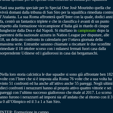
Sarà una partita speciale per lo Special One Josè Mourinho quella che
vivrà domani dalla tribuna di San Siro per la squalifica rimediata contro
l’Atalanta. La sua Roma affronterà quell’Inter con la quale, dodici anni
fa, centrò un fantastico triplete e che in classifica è avanti di un punto
rispetto alla formazione vicecampione d’Italia già in ritardo di cinque
lunghezze dalla Dea e dal Napoli. Si rituffano in
campionato
dopo la
parentesi della nazionale azzurra in Nation League per disputare, alle
18, un delicato confronto in calendario per l’ottava giornata della
massima serie. Entrambe saranno chiamate a riscattare le due sconfitte
rimediate il 18 ottobre scorso con i milanesi fermati fuori casa dalla
sorprendente Udinese ed i giallorossi in casa dai bergamaschi.
Nella loro storia calcistica le due squadre si sono già affrontate ben 182
volte con l’Inter che si è imposta alla Roma 76 volte che a sua volta ha
vinto 51 confronti ed ha anche all’attivo anche 55 pareggi. Negli ultimi
dieci confronti i nerazzurri hanno al proprio attivo quattro vittorie e sei
pareggi con l’ultimo successo giallorosso che risale al 2017. Lo scorso
anno furono i nerazzurri ad imporsi sia all’andata che al ritorno con il 3
a 0 all’Olimpico ed il 3 a 1 a San Siro.
INTER: Formazione in campo