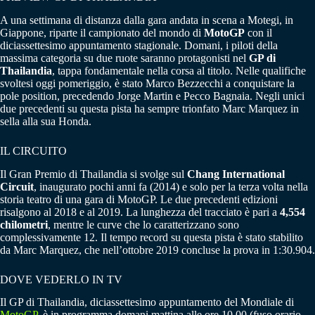
A una settimana di distanza dalla gara andata in scena a Motegi, in
Giappone, riparte il campionato del mondo di
MotoGP
con il
diciassettesimo appuntamento stagionale. Domani, i piloti della
massima categoria su due ruote saranno protagonisti nel
GP di
Thailandia
, tappa fondamentale nella corsa al titolo. Nelle qualifiche
svoltesi oggi pomeriggio, è stato Marco Bezzecchi a conquistare la
pole position, precedendo Jorge Martin e Pecco Bagnaia. Negli unici
due precedenti su questa pista ha sempre trionfato Marc Marquez in
sella alla sua Honda.
IL CIRCUITO
Il Gran Premio di Thailandia si svolge sul
Chang International
Circuit
, inaugurato pochi anni fa (2014) e solo per la terza volta nella
storia teatro di una gara di MotoGP. Le due precedenti edizioni
risalgono al 2018 e al 2019. La lunghezza del tracciato è pari a
4,554
chilometri
, mentre le curve che lo caratterizzano sono
complessivamente 12. Il tempo record su questa pista è stato stabilito
da Marc Marquez, che nell’ottobre 2019 concluse la prova in 1:30.904.
DOVE VEDERLO IN TV
Il GP di Thailandia, diciassettesimo appuntamento del Mondiale di
MotoGP
, è in programma domani mattina alle ore 10.00 (fuso orario