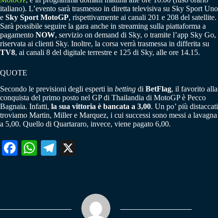
italiano). L’evento sarà trasmesso in diretta televisiva su Sky Sport Uno
e
Sky Sport MotoGP
, rispettivamente ai canali 201 e 208 del satellite.
Sarà possibile seguire la gara anche in streaming sulla piattaforma a
pagamento
NOW
, servizio on demand di Sky, o tramite l’app Sky Go,
riservata ai clienti Sky. Inoltre, la corsa verrà trasmessa in differita su
TV8
, ai canali 8 del digitale terrestre e 125 di Sky, alle ore 14.15.
QUOTE
Secondo le previsioni degli esperti in
betting
di
BetFlag
, il favorito alla
conquista del primo posto nel GP di Thailandia di MotoGP è Pecco
Bagnaia. Infatti,
la sua vittoria è bancata a 3,00
. Un po’ più distaccati
troviamo Martin, Miller e Marquez, i cui successi sono messi a lavagna
a 5,00. Quello di Quartararo, invece, viene pagato 6,00.
Fa
W
Te
X
ce
ha
le
bo
ts
gr
ok
A
a
pp
m