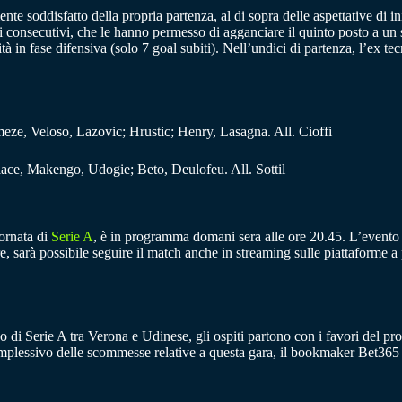
nte soddisfatto della propria partenza, al di sopra delle aspettative di 
i consecutivi, che le hanno permesso di agganciare il quinto posto a un
tà in fase difensiva (solo 7 goal subiti). Nell’undici di partenza, l’ex t
eze, Veloso, Lazovic; Hrustic; Henry, Lasagna. All. Cioffi
alace, Makengo, Udogie; Beto, Deulofeu. All. Sottil
iornata di
Serie A
, è in programma domani sera alle ore 20.45. L’evento s
oltre, sarà possibile seguire il match anche in streaming sulle piattafo
po di Serie A tra Verona e Udinese, gli ospiti partono con i favori del pron
plessivo delle scommesse relative a questa gara, il bookmaker Bet365 p