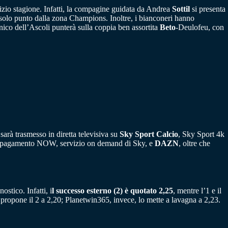
inizio stagione. Infatti, la compagine guidata da Andrea
Sottil
si presenta
 solo punto dalla zona Champions. Inoltre, i bianconeri hanno
ecnico dell’Ascoli punterà sulla coppia ben assortita
Beto
-Deulofeu, con
arà trasmesso in diretta televisiva su
Sky Sport Calcio
, Sky Sport 4k
rme a pagamento NOW, servizio on demand di Sky, e
DAZN
, oltre che
ostico. Infatti, i
l successo esterno (2) è quotato 2,25
, mentre l’1 e il
ropone il 2 a 2,20; Planetwin365, invece, lo mette a lavagna a 2,23.