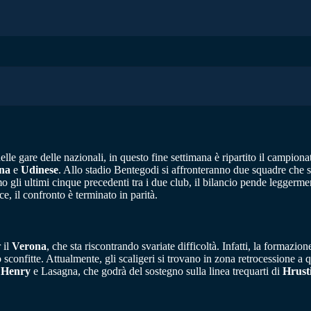
le gare delle nazionali, in questo fine settimana è ripartito il campiona
na
e
Udinese
. Allo stadio Bentegodi si affronteranno due squadre che 
gli ultimi cinque precedenti tra i due club, il bilancio pende leggerme
ce, il confronto è terminato in parità.
 il
Verona
, che sta riscontrando svariate difficoltà. Infatti, la formazio
sconfitte. Attualmente, gli scaligeri si trovano in zona retrocessione a qu
a
Henry
e Lasagna, che godrà del sostegno sulla linea trequarti di
Hrust