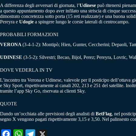
A differenza degli avversari di giornata, l’
Udinese
può ritenersi piename
a questo appuntamento dopo aver infilato una striscia di cinque success
dimostrato concretezza sotto porta (15 reti realizzate) e una buona solidi
Pereyra e
Udogie
a spingere lungo le corsie laterali di centrocampo.
PROBABILI FORMAZIONI
VERONA
(3-4-1-2): Montipò; Hien, Gunter, Ceccherini; Depaoli, Tam
UDINESE
(3-5-2): Silvestri; Becao, Bijol, Perez; Pereyra, Lovric, W
DOVE VEDERLA IN TV
L’incontro tra Verona e Udinese, valevole per il posticipo dell’ottava g
e Sky Sport, rispettivamente ai canali 202, 213 e 251 del satellite. In
tramite l’app Sky Go, riservata ai clienti Sky.
QUOTE
Dando un’occhiata alle previsioni degli analisti di
BetFlag
, nel postici
segno X vengono pagati rispettivamente 3,15 e 3,50. Nel palinsesto com
Fa
W
Te
X