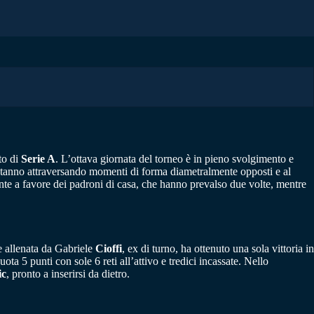
to di
Serie A
. L’ottava giornata del torneo è in pieno svolgimento e
stanno attraversando momenti di forma diametralmente opposti e al
nte a favore dei padroni di casa, che hanno prevalso due volte, mentre
ne allenata da Gabriele
Cioffi
, ex di turno, ha ottenuto una sola vittoria in
ota 5 punti con sole 6 reti all’attivo e tredici incassate. Nello
ic
, pronto a inserirsi da dietro.