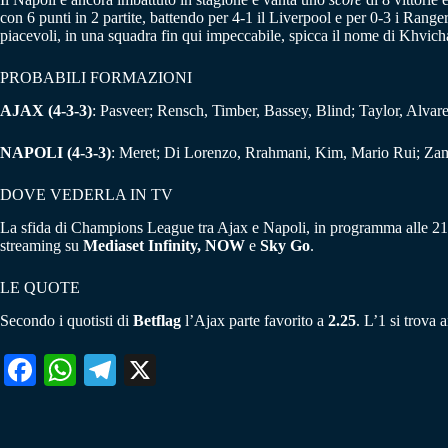
con 6 punti in 2 partite, battendo per 4-1 il Liverpool e per 0-3 i Rang
piacevoli, in una squadra fin qui impeccabile, spicca il nome di Khvic
PROBABILI FORMAZIONI
AJAX (4-3-3)
: Pasveer; Rensch, Timber, Bassey, Blind; Taylor, Alva
NAPOLI
(4-3-3)
: Meret; Di Lorenzo, Rrahmani, Kim, Mario Rui; Zam
DOVE VEDERLA IN TV
La sfida di Champions League tra Ajax e Napoli, in programma alle 21 
streaming su
Mediaset Infinity, NOW
e
Sky Go
.
LE QUOTE
Secondo i quotisti di
Betflag
l’Ajax parte favorito a
2.25
. L’1 si trova
Fa
W
Te
X
ce
ha
le
bo
ts
gr