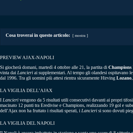
Cosa troverai in questo articolo:
mostra
PREVIEW AJAX-NAPOLI
Si giocherà domani, martedì 4 ottobre alle 21, la partita di
Champions 
vinta dai
Lancieri
ai supplementari. Al tempo gli olandesi ospitavano le l
dal 1996. Tra gli uomini più attesi rientra sicuramente Hirving
Lozano
LA VIGILIA DELL’AJAX
I
Lancieri
vengono da 5 risultati utili consecutivi davanti ai propri tif
macinato 12 punti tra Eredivise e Champions, realizzando 19 gol e sube
dell’Ajax non ha fruttato i risultati sperati, i
Lancieri
si sono dovuti pieg
LA VIGILIA DEL NAPOLI
Il Napoli è ancora imbattuto in stagione e vanta uno
score
di 8 vittorie