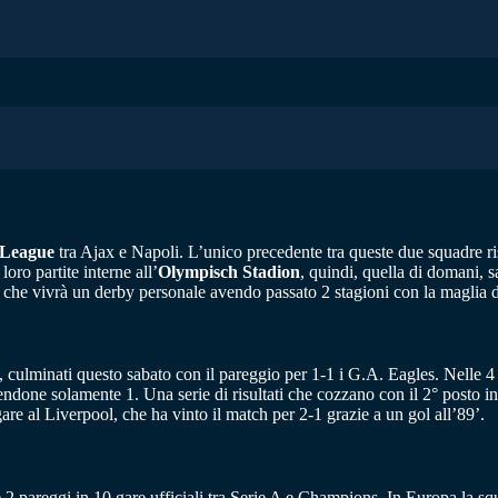
League
tra Ajax e Napoli. L’unico precedente tra queste due squadre ris
oro partite interne all’
Olympisch Stadion
, quindi, quella di domani, 
, che vivrà un derby personale avendo passato 2 stagioni con la maglia 
osi, culminati questo sabato con il pareggio per 1-1 i G.A. Eagles. Nelle
ndone solamente 1. Una serie di risultati che cozzano con il 2° posto i
are al Liverpool, che ha vinto il match per 2-1 grazie a un gol all’89’.
 e 2 pareggi in 10 gare ufficiali tra Serie A e Champions. In Europa la s