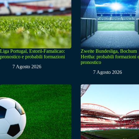
Liga Portugal, Estoril-Famalicao:
Zweite Bundesliga, Bochum
pronostico e probabili formazioni
Hertha: probabili formazioni 
pronostico
7 Agosto 2026
7 Agosto 2026