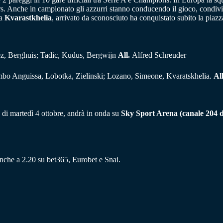
ers. Anche in campionato gli azzurri stanno conducendo il gioco, condivid
ha
Kvarastkhelia
, arrivato da sconosciuto ha conquistato subito la pia
rez, Berghuis; Tadic, Kudus, Bergwijn
All.
Alfred Schreuder
bo Anguissa, Lobotka, Zielinski; Lozano, Simeone, Kvaratskhelia.
Al
di martedì 4 ottobre, andrà in onda su
Sky Sport Arena (canale 204 del
 anche a 2.20 su bet365, Eurobet e Snai.