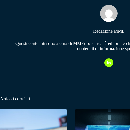
ok
A
a
pp
m
Redazione MME
Questi contenuti sono a cura di MMEuropa, realtà editoriale c
contenuti di informazione spo
Articoli correlati