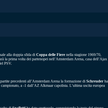
ale alla doppia sfida di
Coppa delle Fiere
nella stagione 1969/70,
sarà la prima volta dei partenopei nell’Amsterdam Arena, casa dell’Ajax
del PSV.
 4 partite precedenti all’Amsterdam Arena la formazione di
Schreuder
ha
n campionato, a -1 dall’AZ Alkmaar capolista. L’ultima uscita europea
quadra di
Spalletti
ha dato spettacolo, conquistando la testa del girone