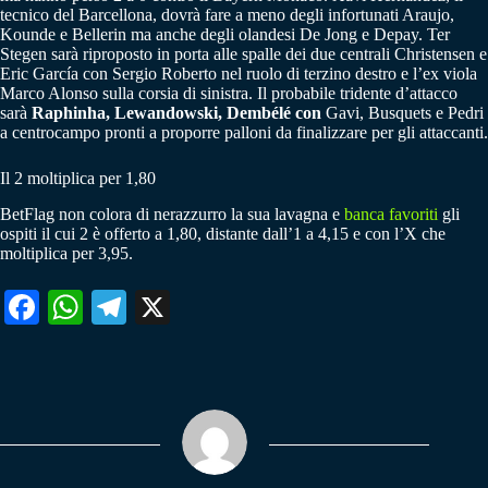
tecnico del Barcellona, dovrà fare a meno degli infortunati Araujo,
Kounde e Bellerin ma anche degli olandesi De Jong e Depay. Ter
Stegen sarà riproposto in porta alle spalle dei due centrali Christensen e
Eric García con Sergio Roberto nel ruolo di terzino destro e l’ex viola
Marco Alonso sulla corsia di sinistra. Il probabile tridente d’attacco
sarà
Raphinha, Lewandowski, Dembélé con
Gavi, Busquets e Pedri
a centrocampo pronti a proporre palloni da finalizzare per gli attaccanti.
Il 2 moltiplica per 1,80
BetFlag non colora di nerazzurro la sua lavagna e
banca favoriti
gli
ospiti il cui 2 è offerto a 1,80, distante dall’1 a 4,15 e con l’X che
moltiplica per 3,95.
Fa
W
Te
X
ce
ha
le
bo
ts
gr
ok
A
a
pp
m