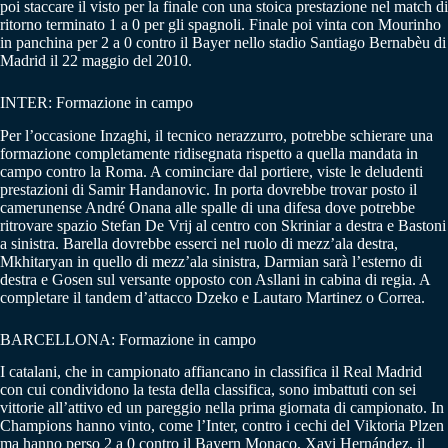
poi staccare il visto per la finale con una stoica prestazione nel match di
ritorno terminato 1 a 0 per gli spagnoli. Finale poi vinta con Mourinho
in panchina per 2 a 0 contro il Bayer nello stadio Santiago Bernabèu di
Madrid il 22 maggio del 2010.
INTER: Formazione in campo
Per l’occasione Inzaghi, il tecnico nerazzurro, potrebbe schierare una
formazione completamente ridisegnata rispetto a quella mandata in
campo contro la Roma. A cominciare dal portiere, viste le deludenti
prestazioni di Samir Handanovic. In porta dovrebbe trovar posto il
camerunense André Onana alle spalle di una difesa dove potrebbe
ritrovare spazio Stefan De Vrij al centro con Skriniar a destra e Bastoni
a sinistra. Barella dovrebbe esserci nel ruolo di mezz’ala destra,
Mkhitaryan in quello di mezz’ala sinistra, Darmian sarà l’esterno di
destra e Gosen sul versante opposto con Asllani in cabina di regia. A
completare il tandem d’attacco Dzeko e Lautaro Martinez o Correa.
BARCELLONA: Formazione in campo
I catalani, che in campionato affiancano in classifica il Real Madrid
con cui condividono la testa della classifica, sono imbattuti con sei
vittorie all’attivo ed un pareggio nella prima giornata di campionato. In
Champions hanno vinto, come l’Inter, contro i cechi del Viktoria Plzen
ma hanno perso 2 a 0 contro il Bayern Monaco. Xavi Hernández, il