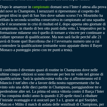
Dopo le amarezze in
campionato
domani sera l’Inter è attesa alla prova
del nove in Champions. I nerazzurri si ripresentano al cospetto dei
propri tifosi in quel di San Siro dove sabato scorso l’ex Mourinho ha
rifilato la seconda sconfitta consecutiva in campionato ad una squadra
che è sicuramente in crisi di risultati ed è, dopo appena otto giornate di
campionato, in ritardo di ben otto punti dalla vetta. L’imperativo per la
formazione milanese ora è quello di tornare a vincere per continuare a
cullare speranze di qualificazione. Ma non sarà facile perché alle 21
avrà di fronte quel Barcellona che è l’avversario numero uno a cui
contendere la qualificazione (entrambe sono appaiate dietro il Bayer
Monaco a punteggio pieno con tre punti a testa).
Il confronto è diventato quasi di routine in Champions dove nelle
ultime cinque edizioni si sono ritrovate per ben tre volte nel girone di
qualificazione. Sarà la quindicesima volta che si affronteranno ed il
bilancio è tutt’altro che a favore della nostra rappresentante che ha
vinto solo una delle dieci partite in Champions, pareggiandone tre e
perdendone altre sei. La prima ed unica vittoria contro il Barça l’Inter
l’ha conquista dodici anno fa quando il 20 aprile riuscì a ribaltare
l’iniziale svantaggio e si assicurò per 3 a 1, grazie ai gol Sneijder,
Maicon e Milito il match di andata delle semifinali di Champions, per