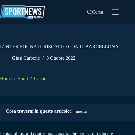
Salta
al
Cerca
contenuto
L’INTER SOGNA IL RISCATTO CON IL BARCELLONA
Giusi Carbone
3 Ottobre 2022
Home
/
Sport
/
Calcio
Cosa troverai in questo articolo:
mostra
I catalani favoriti contro una squadra che non sa più vincere