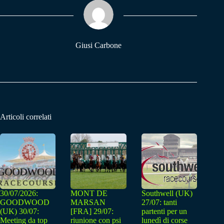
ok
A
a
pp
m
Giusi Carbone
Articoli correlati
30/07/2026:
MONT DE
Southwell (UK)
GOODWOOD
MARSAN
27/07: tanti
(UK) 30/07:
[FRA] 29/07:
partenti per un
Meeting da top
riunione con psi
lunedì di corse