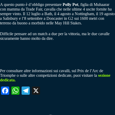
A questo punto è d’obbligo presentare
Polly Pot
, figlia di Muhaarar
con mamma da Trade Fair, cavalla che nelle ultime 4 uscite fornite ha
sempre vinto. Il 12 luglio a Bath, il 4 agosto a Nottingham, il 19 agosto
a Salisbury e l’8 settembre a Doncaster in G2 sui 1600 metri con
terreno da buono a morbido nelle May Hill Stakes.
Difficile pensare ad un match a due per la vittoria, ma le due cavalle
sicuramente hanno molto da dire.
Per consultare altre informazioni sui cavalli, sul Prix de l’Arc de
Triomphe o sulle altre competizioni dedicate, puoi visitare la
sezione
dedicata.
Fa
W
Te
X
ce
ha
le
bo
ts
gr