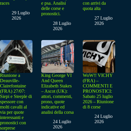
races
e psa. Analisi
con arrivi da
delle corse e
quota alta
29 Luglio
pronostici.
2026
27 Luglio
28 Luglio
2026
2026
Riunione a
King George VI
WoW!! VICHY
Deauville-
And Queen
(FRA) –
Clairefontaine
Elizabeth Stakes
COMMENTI E
(FRA) 27/07:
– Ascot (UK):
PRONOSTICI:
Siepi e Steeple di
attori, commenti,
Sabato 25 luglio
spessore con
prono, quote
2026 – Riunione
molti cavalli al
indicative ed
di 8 corse
via per quote
analisi della corsa
24 Luglio
interessanti e
24 Luglio
2026
pronostici con
2026
sorprese