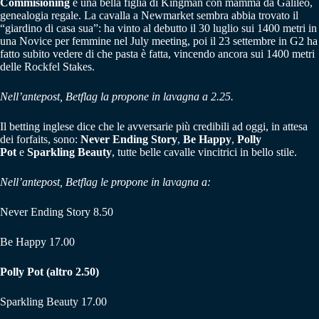
Commisioning
è una bella figlia di Kingman con mamma da Galileo,
genealogia regale. La cavalla a Newmarket sembra abbia trovato il
“giardino di casa sua”: ha vinto al debutto il 30 luglio sui 1400 metri in
una Novice per femmine nel July meeting, poi il 23 settembre in G2 ha
fatto subito vedere di che pasta è fatta, vincendo ancora sui 1400 metri
delle Rockfel Stakes.
Nell’antepost, Betflag la propone in lavagna a 2.25.
Il betting inglese dice che le avversarie più credibili ad oggi, in attesa
dei forfaits, sono:
Never Ending Story
,
Be Happy
,
Polly
Pot
e
Sparkling Beauty
, tutte belle cavalle vincitrici in bello stile.
Nell’antepost, Betflag le propone in lavagna a:
Never Ending Story 8.50
Be Happy 17.00
Polly Pot (altro 2.50)
Sparkling Beauty 17.00