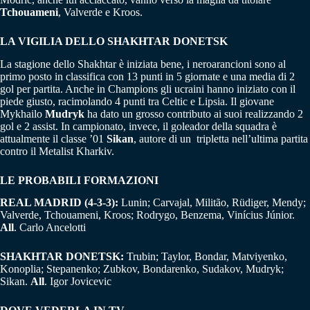
Tchouameni
, Valverde e Kroos.
LA VIGILIA DELLO SHAKHTAR DONETSK
La stagione dello Shakhtar è iniziata bene, i neroarancioni sono al
primo posto in classifica con 13 punti in 5 giornate e una media di 2
gol per partita. Anche in Champions gli ucraini hanno iniziato con il
piede giusto, racimolando 4 punti tra Celtic e Lipsia. Il giovane
Mykhailo
Mudryk
ha dato un grosso contributo ai suoi realizzando 2
gol e 2 assist. In campionato, invece, il goleador della squadra è
attualmente il classe ’01
Sikan
, autore di un tripletta nell’ultima partita
contro il Metalist Kharkiv.
LE PROBABILI FORMAZIONI
REAL MADRID (4-3-3):
Lunin; Carvajal, Militão, Rüdiger, Mendy;
Valverde, Tchouameni, Kroos; Rodrygo, Benzema, Vinícius Júnior.
All
. Carlo Ancelotti
SHAKHTAR DONETSK:
Trubin; Taylor, Bondar, Matviyenko,
Konoplia; Stepanenko; Zubkov, Bondarenko, Sudakov, Mudryk;
Sikan.
All
. Igor Jovicevic