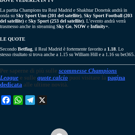
DOVE VEDERLA IN TV
La partita Champions tra Real Madrid e Shakhtar Donetsk andrà in
onda su
Sky Sport Uno (201 del satellite)
,
Sky Sport Football (203
del satellite)
e
Sky Sport (253 del satellite)
. L’evento andrà verrà
trasmesso anche in streaming
Sky Go
,
NOW
e
Infinity+
.
LE QUOTE
Secondo
Betflag
, il Real Madrid è fortemente favorito a
1.18
. Lo
stesso risultato si trova anche a 1.15 su William Hill e a 1.16 su bet365.
Per saperne di più sulle
scommesse Champions
League
e sulle
quote calcio
puoi visitare la
pagina
dedicata
alle ultime novità.
Fa
W
Te
X
ce
ha
le
bo
ts
gr
ok
A
a