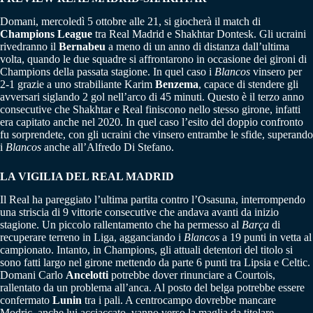
Domani, mercoledì 5 ottobre alle 21, si giocherà il match di
Champions League
tra Real Madrid e Shakhtar Dontesk. Gli ucraini
rivedranno il
Bernabeu
a meno di un anno di distanza dall’ultima
volta, quando le due squadre si affrontarono in occasione dei gironi di
Champions della passata stagione. In quel caso i
Blancos
vinsero per
2-1 grazie a uno strabiliante Karim
Benzema
, capace di stendere gli
avversari siglando 2 gol nell’arco di 45 minuti. Questo è il terzo anno
consecutive che Shakhtar e Real finiscono nello stesso girone, infatti
era capitato anche nel 2020. In quel caso l’esito del doppio confronto
fu sorprendete, con gli ucraini che vinsero entrambe le sfide, superando
i
Blancos
anche all’Alfredo Di Stefano.
LA VIGILIA DEL REAL MADRID
Il Real ha pareggiato l’ultima partita contro l’Osasuna, interrompendo
una striscia di 9 vittorie consecutive che andava avanti da inizio
stagione. Un piccolo rallentamento che ha permesso al
Barça
di
recuperare terreno in Liga, agganciando i
Blancos
a 19 punti in vetta al
campionato. Intanto, in Champions, gli attuali detentori del titolo si
sono fatti largo nel girone mettendo da parte 6 punti tra Lipsia e Celtic.
Domani Carlo
Ancelotti
potrebbe dover rinunciare a Courtois,
rallentato da un problema all’anca. Al posto del belga potrebbe essere
confermato
Lunin
tra i pali. A centrocampo dovrebbe mancare
Modric, anche lui acciaccato, vanno verso la maglia da titolare