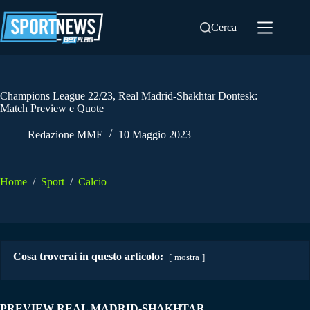
Salta
al
Cerca
contenuto
Champions League 22/23, Real Madrid-Shakhtar Dontesk:
Match Preview e Quote
Redazione MME
10 Maggio 2023
Home
/
Sport
/
Calcio
Cosa troverai in questo articolo:
mostra
PREVIEW REAL MADRID-SHAKHTAR