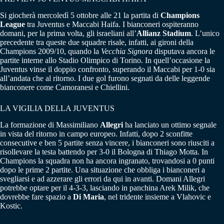
Si giocherà mercoledì 5 ottobre alle 21 la partita di
Champions
League
tra Juventus e Maccabi Haifa. I bianconeri ospiteranno
domani, per la prima volta, gli israeliani all’
Allianz Stadium
. L’unico
precedente tra queste due squadre risale, infatti, ai gironi della
Champions 2009/10, quando la
Vecchia Signora
disputava ancora le
partite interne allo Stadio Olimpico di Torino. In quell’occasione la
Juventus vinse il doppio confronto, superando il Maccabi per 1-0 sia
all’andata che al ritorno. I due gol furono segnati da delle leggende
bianconere come Camoranesi e Chiellini.
LA VIGILIA DELLA JUVENTUS
La formazione di Massimiliano
Allegri
ha lanciato un ottimo segnale
in vista del ritorno in campo europeo. Infatti, dopo 2 sconfitte
consecutive e ben 5 partite senza vincere, i bianconeri sono riusciti a
risollevare la testa battendo per 3-0 il Bologna di Thiago Motta. In
Champions la squadra non ha ancora ingranato, trovandosi a 0 punti
dopo le prime 2 partite. Una situazione che obbliga i bianconeri a
svegliarsi e ad azzerare gli errori da qui in avanti. Domani Allegri
potrebbe optare per il 4-3-3, lasciando in panchina Arek Milik, che
dovrebbe fare spazio a
Di Maria
, nel tridente insieme a Vlahovic e
Kostic.