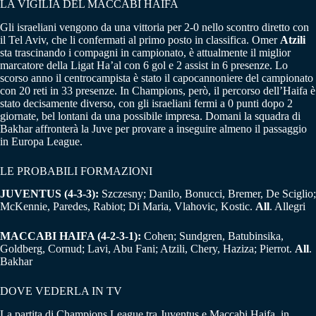
LA VIGILIA DEL MACCABI HAIFA
Gli israeliani vengono da una vittoria per 2-0 nello scontro diretto con
il Tel Aviv, che li confermati al primo posto in classifica. Omer
Atzili
sta trascinando i compagni in campionato, è attualmente il miglior
marcatore della Ligat Ha’al con 6 gol e 2 assist in 6 presenze. Lo
scorso anno il centrocampista è stato il capocannoniere del campionato
con 20 reti in 33 presenze. In Champions, però, il percorso dell’Haifa è
stato decisamente diverso, con gli israeliani fermi a 0 punti dopo 2
giornate, bel lontani da una possibile impresa. Domani la squadra di
Bakhar affronterà la Juve per provare a inseguire almeno il passaggio
in Europa League.
LE PROBABILI FORMAZIONI
JUVENTUS (4-3-3):
Szczesny; Danilo, Bonucci, Bremer, De Sciglio;
McKennie, Paredes, Rabiot; Di Maria, Vlahovic, Kostic.
All
. Allegri
MACCABI HAIFA (4-2-3-1):
Cohen; Sundgren, Batubinsika,
Goldberg, Cornud; Lavi, Abu Fani; Atzili, Chery, Haziza; Pierrot.
All
.
Bakhar
DOVE VEDERLA IN TV
La partita di Champions League tra Juventus e Maccabi Haifa, in