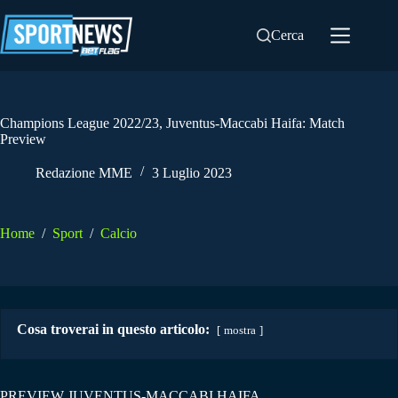
Salta
al
Cerca
contenuto
Champions League 2022/23, Juventus-Maccabi Haifa: Match
Preview
Redazione MME
3 Luglio 2023
Home
/
Sport
/
Calcio
Cosa troverai in questo articolo:
mostra
PREVIEW JUVENTUS-MACCABI HAIFA