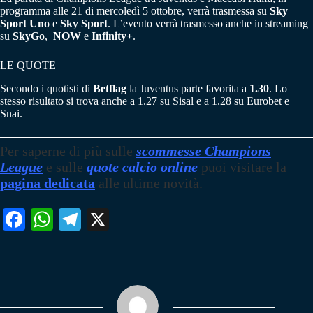
programma alle 21 di mercoledì 5 ottobre, verrà trasmessa su
Sky
Sport Uno
e
Sky Sport
. L’evento verrà trasmesso anche in streaming
su
SkyGo
,
NOW
e
Infinity+
.
LE QUOTE
Secondo i quotisti di
Betflag
la Juventus parte favorita a
1.30
. Lo
stesso risultato si trova anche a 1.27 su Sisal e a 1.28 su Eurobet e
Snai.
Per saperne di più sulle
scommesse Champions
League
e sulle
quote calcio online
puoi visitare la
pagina dedicata
alle ultime novità.
Fa
W
Te
X
ce
ha
le
bo
ts
gr
ok
A
a
pp
m