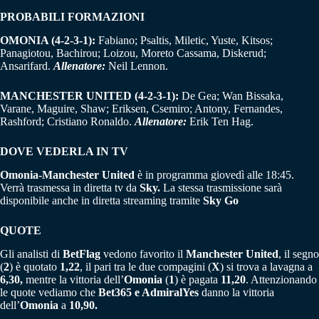
PROBABILI FORMAZIONI
OMONIA (4-2-3-1):
Fabiano; Psaltis, Miletic, Yuste, Kitsos;
Panagiotou, Bachirou; Loizou, Moreto Cassama, Diskerud;
Ansarifard.
Allenatore:
Neil Lennon.
MANCHESTER UNITED (4-2-3-1):
De Gea; Wan Bissaka,
Varane, Maguire, Shaw; Eriksen, Csemiro; Antony, Fernandes,
Rashford; Cristiano Ronaldo.
Allenatore:
Erik Ten Hag.
DOVE VEDERLA IN TV
Omonia-Manchester United
è in programma giovedì alle 18:45.
Verrà trasmessa in diretta tv da
Sky.
La stessa trasmissione sarà
disponibile anche in diretta streaming tramite
Sky Go
QUOTE
Gli analisti di
BetFlag
vedono favorito il
Manchester United
, il segno
(
2
) è quotato
1,22
, il pari tra le due compagini (
X
) si trova a lavagna a
6,30,
mentre la vittoria dell’
Omonia
(
1
) è pagata
11,20
. Attenzionando
le quote vediamo che
Bet365 e AdmiralYes
danno la vittoria
dell’
Omonia
a
10,90.