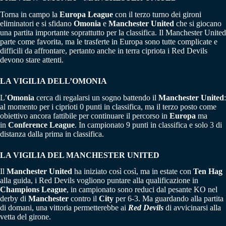
Torna in campo la
Europa League
con il terzo turno dei gironi
eliminatori e si sfidano
Omonia
e
Manchester United
che si giocano
una partita importante soprattutto per la classifica. Il Manchester United
parte come favorita, ma le trasferte in Europa sono tutte complicate e
difficili da affrontare, pertanto anche in terra cipriota i Red Devils
devono stare attenti.
LA VIGILIA DELL’OMONIA
L’
Omonia
cerca di regalarsi un sogno battendo il
Manchester United
:
al momento per i ciprioti 0 punti in classifica, ma il terzo posto come
obiettivo ancora fattibile per continuare il percorso in
Europa
ma
in
Conference League
. In campionato 9 punti in classifica e solo 3 di
distanza dalla prima in classifica.
LA VIGILIA DEL MANCHESTER UNITED
Il
Manchester United
ha iniziato così così, ma in estate con
Ten Hag
alla guida, i Red Devils vogliono puntare alla qualificazione in
Champions League
, in campionato sono reduci dal pesante KO nel
derby di
Manchester
contro il
City
per 6-3. Ma guardando alla partita
di domani, una vittoria permetterebbe ai
Red Devils
di avvicinarsi alla
vetta del girone.