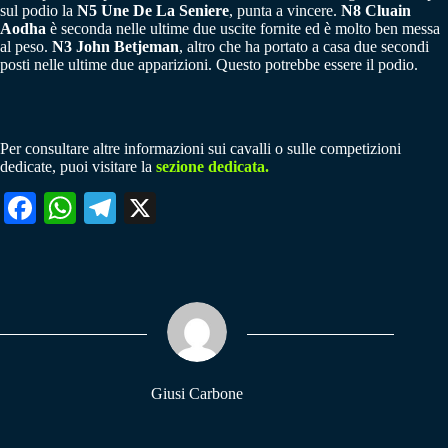
sul podio la
N5 Une De La Seniere
, punta a vincere.
N8 Cluain
Aodha
è seconda nelle ultime due uscite fornite ed è molto ben messa
al peso.
N3 John Betjeman
, altro che ha portato a casa due secondi
posti nelle ultime due apparizioni. Questo potrebbe essere il podio.
Per consultare altre informazioni sui cavalli o sulle competizioni
dedicate, puoi visitare la
sezione dedicata.
Fa
W
Te
X
ce
ha
le
bo
ts
gr
ok
A
a
pp
m
Giusi Carbone