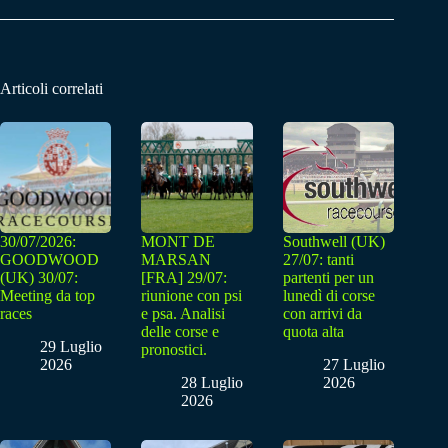
Articoli correlati
30/07/2026:
MONT DE
Southwell (UK)
GOODWOOD
MARSAN
27/07: tanti
(UK) 30/07:
[FRA] 29/07:
partenti per un
Meeting da top
riunione con psi
lunedì di corse
races
e psa. Analisi
con arrivi da
delle corse e
quota alta
29 Luglio
pronostici.
2026
27 Luglio
28 Luglio
2026
2026