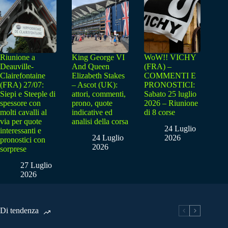
Riunione a
King George VI
WoW!! VICHY
Deauville-
And Queen
(FRA) –
Clairefontaine
Elizabeth Stakes
COMMENTI E
(FRA) 27/07:
– Ascot (UK):
PRONOSTICI:
Siepi e Steeple di
attori, commenti,
Sabato 25 luglio
spessore con
prono, quote
2026 – Riunione
molti cavalli al
indicative ed
di 8 corse
via per quote
analisi della corsa
24 Luglio
interessanti e
24 Luglio
2026
pronostici con
2026
sorprese
27 Luglio
2026
Di tendenza