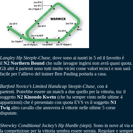
Langley Hp Steeple-Chase,
dove sono ai nastri in 5 ed il favorito è
il
N2
Northern Bound
che sulle lavagne inglesi non avrà quasi quota.
Gli altri 4 partenti sono tutti molto vicini come valori tecnci e non sarà
facile per l’allievo del trainer Ben Pauling portarla a casa.
Barford Novice’s Limited Handicap Steeple-Chase,
con 4
partenti.
Potrebbe essere un match a due quello per la vittoria, tra: il
soggetto
N2 Kinondo Kwetu
(che ha sempre vinto nelle ultime 4
apparizioni) che è presentato con quota EVS vs il soggetto
N1
Twig
altro cavallo che annovera 4 vittorie nelle ultime 5 corse
disputate.
Shrewley Conditional Jockey’s Hp Hurdle (siepi).
Sono in nove al via e
la competizione per la vittoria sembra essere serrata. Regolare e sempre