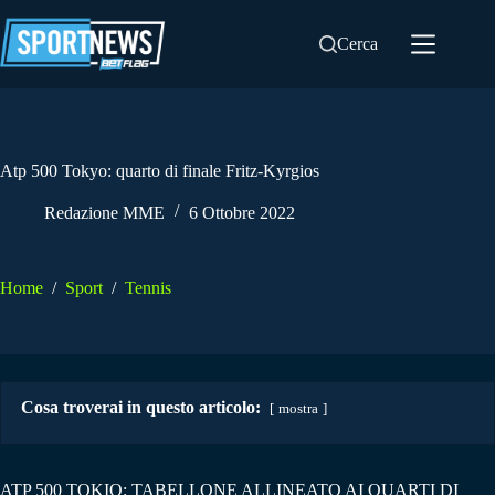
Salta
al
Cerca
contenuto
Atp 500 Tokyo: quarto di finale Fritz-Kyrgios
Redazione MME
6 Ottobre 2022
Home
/
Sport
/
Tennis
Cosa troverai in questo articolo:
mostra
ATP 500 TOKIO: TABELLONE ALLINEATO AI QUARTI DI