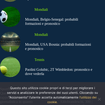
Mondiali
Mondiali, Belgio-Senegal: probabili
formazioni e pronostico
Mondiali
Mondiali, USA Bosnia: probabili formazioni
e pronostico
Tennis
Paolini Golubic, 2T Wimbledon: pronostico e
dove vederla
Questo sito utilizza cookie propri e di terzi per migliorare i
SportNews.BetFlag -
Copyright © 2025
servizi e analizzare le preferenze dei suoi utenti. Cliccando su
Questo sito non
SportNews BetFlag
rappresenta una testata
"Acconsento" l'utente accetta automaticamente
Sede Legale: Via degli
l'utilizzo dei
giornalistica in quanto
Aldobrandeschi, 300 |
cookie.