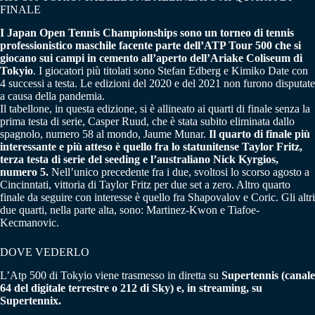
FINALE
I Japan Open Tennis Championships sono un torneo di tennis
professionistico maschile facente parte dell’ATP Tour 500 che si
giocano sui campi in cemento all’aperto dell’Ariake Coliseum di
Tokyio
. I giocatori più titolati sono Stefan Edberg e Kimiko Date con
4 successi a testa. Le edizioni del 2020 e del 2021 non furono disputate
a causa della pandemia.
Il tabellone, in questa edizione, si è allineato ai quarti di finale senza la
prima testa di serie, Casper Ruud, che è stata subito eliminata dallo
spagnolo, numero 58 al mondo, Jaume Munar.
Il quarto di finale più
interessante e più atteso è quello fra lo statunitense Taylor Fritz,
terza testa di serie del seeding e l’australiano Nick Kyrgios,
numero 5.
Nell’unico precedente fra i due, svoltosi lo scorso agosto a
Cincinntati, vittoria di Taylor Fritz per due set a zero. Altro quarto
finale da seguire con interesse è quello fra Shapovalov e Coric. Gli altri
due quarti, nella parte alta, sono: Martinez-Kwon e Tiafoe-
Kecmanovic.
DOVE VEDERLO
L’Atp 500 di Tokyio viene trasmesso in diretta su
Supertennis (canale
64 del digitale terrestre o 212 di Sky) e, in streaming, su
Supertennix.