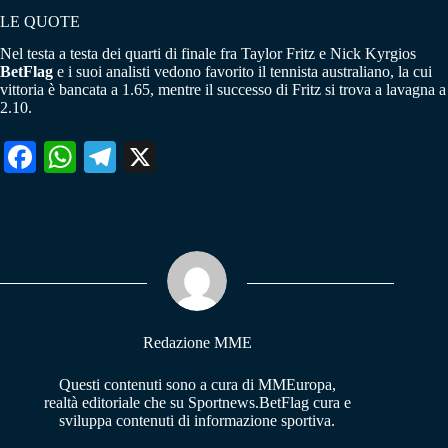
LE QUOTE
Nel testa a testa dei quarti di finale fra Taylor Fritz e Nick Kyrgios
BetFlag
e i suoi analisti vedono favorito il tennista australiano, la cui
vittoria è bancata a 1.65, mentre il successo di Fritz si trova a lavagna a
2.10.
Fa
W
Te
X
ce
ha
le
bo
ts
gr
ok
A
a
pp
m
Redazione MME
Questi contenuti sono a cura di MMEuropa,
realtà editoriale che su Sportnews.BetFlag cura e
sviluppa contenuti di informazione sportiva.