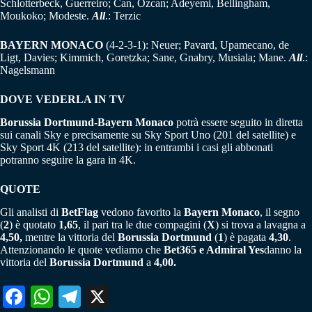
Schlotterbeck, Guerreiro; Can, Ozcan; Adeyemi, Bellingham,
Moukoko; Modeste.
All
.: Terzic
BAYERN MONACO
(4-2-3-1): Neuer; Pavard, Upamecano, de
Ligt, Davies; Kimmich, Goretzka; Sane, Gnabry, Musiala; Mane.
All
.:
Nagelsmann
DOVE VEDERLA IN TV
Borussia Dortmund-Bayern Monaco
potrà essere seguito in diretta
sui canali Sky e precisamente su Sky Sport Uno (201 del satellite) e
Sky Sport 4K (213 del satellite): in entrambi i casi gli abbonati
potranno seguire la gara in 4K.
QUOTE
Gli analisti di
BetFlag
vedono favorito la
Bayern Monaco
, il segno
(
2
) è quotato
1,65
, il pari tra le due compagini (
X
) si trova a lavagna a
4,50,
mentre la vittoria del
Borussia Dortmund
(
1
) è pagata
4,30
.
Attenzionando le quote vediamo che
Bet365 e Admiral Yes
danno la
vittoria del
Borussia Dortmund
a
4,00.
Fa
W
Te
X