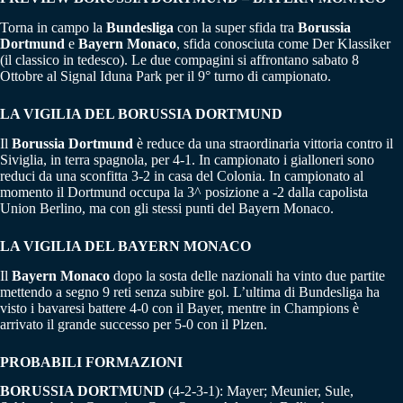
Torna in campo la
Bundesliga
con la super sfida tra
Borussia
Dortmund
e
Bayern Monaco
, sfida conosciuta come Der Klassiker
(il classico in tedesco). Le due compagini si affrontano sabato 8
Ottobre al Signal Iduna Park per il 9° turno di campionato.
LA VIGILIA DEL BORUSSIA DORTMUND
Il
Borussia Dortmund
è reduce da una straordinaria vittoria contro il
Siviglia, in terra spagnola, per 4-1. In campionato i gialloneri sono
reduci da una sconfitta 3-2 in casa del Colonia. In campionato al
momento il Dortmund occupa la 3^ posizione a -2 dalla capolista
Union Berlino, ma con gli stessi punti del Bayern Monaco.
LA VIGILIA DEL BAYERN MONACO
Il
Bayern Monaco
dopo la sosta delle nazionali ha vinto due partite
mettendo a segno 9 reti senza subire gol. L’ultima di Bundesliga ha
visto i bavaresi battere 4-0 con il Bayer, mentre in Champions è
arrivato il grande successo per 5-0 con il Plzen.
PROBABILI FORMAZIONI
BORUSSIA DORTMUND
(4-2-3-1): Mayer; Meunier, Sule,