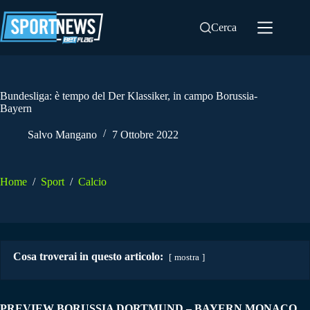
Salta
al
Cerca
contenuto
Bundesliga: è tempo del Der Klassiker, in campo Borussia-
Bayern
Salvo Mangano
7 Ottobre 2022
Home
/
Sport
/
Calcio
Cosa troverai in questo articolo:
mostra
PREVIEW BORUSSIA DORTMUND – BAYERN MONACO