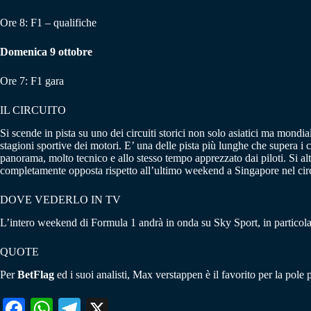
Ore 8: F1 – qualifiche
Domenica 9 ottobre
Ore 7: F1 gara
IL CIRCUITO
Si scende in pista su uno dei circuiti storici non solo asiatici ma mondi
stagioni sportive dei motori. E’ una delle pista più lunghe che supera i 
panorama, molto tecnico e allo stesso tempo apprezzato dai piloti. Si alte
completamente opposta rispetto all’ultimo weekend a Singapore nel circ
DOVE VEDERLO IN TV
L’intero weekend di Formula 1 andrà in onda su Sky Sport, in particola
QUOTE
Per
BetFlag
ed i suoi analisti, Max verstappen è il favorito per la pole 
Fa
W
Te
X