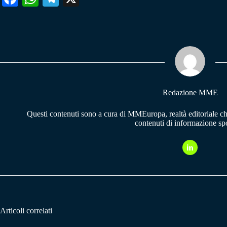
ce
ha
le
bo
ts
gr
ok
A
a
pp
m
Redazione MME
Questi contenuti sono a cura di MMEuropa, realtà editoriale c
contenuti di informazione spo
Articoli correlati