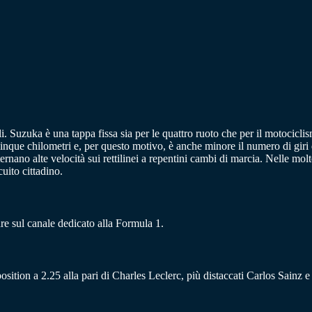
ali. Suzuka è una tappa fissa sia per le quattro ruoto che per il motocicl
cinque chilometri e, per questo motivo, è anche minore il numero di giri d
rnano alte velocità sui rettilinei a repentini cambi di marcia. Nelle molte
uito cittadino.
re sul canale dedicato alla Formula 1.
position a 2.25 alla pari di Charles Leclerc, più distaccati Carlos Sainz 