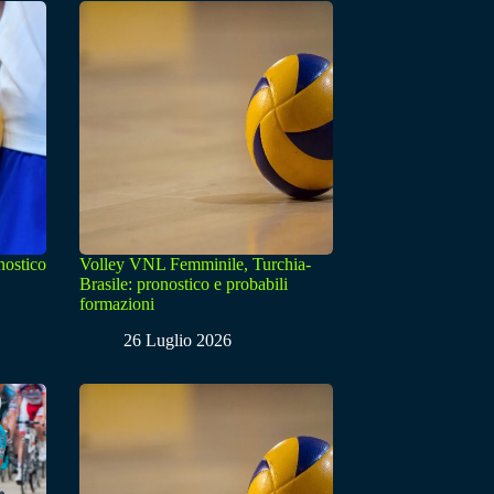
nostico
Volley VNL Femminile, Turchia-
Brasile: pronostico e probabili
formazioni
26 Luglio 2026