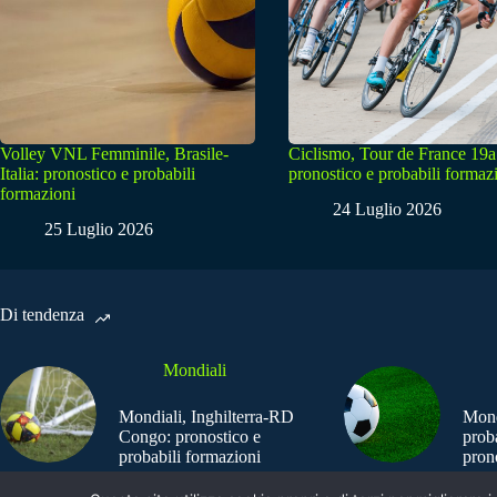
Volley VNL Femminile, Brasile-
Ciclismo, Tour de France 19a
Italia: pronostico e probabili
pronostico e probabili formaz
formazioni
24 Luglio 2026
25 Luglio 2026
Di tendenza
Mondiali
Mondiali, Inghilterra-RD
Mond
Congo: pronostico e
prob
probabili formazioni
pron