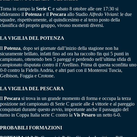
Torna in campo la
Serie C
e sabato 8 ottobre alle ore 17:30 si
sfideranno il
Potenza
e il
Pescara
allo Stadio
Alfredo Viviani
: le due
squadre, rispettivamente, al quindicesimo e al terzo posto della
classifica del proprio gruppo, vivono momenti diversi.
LA VIGILIA DEL POTENZA
Il
Potenza
, dopo sei giornate dall’inizio della stagione non ha
sicuramente brillato, infatti fino ad ora ha raccolto fin qui 5 punti in
campionato, ottenendo ben 5 pareggi e perdendo nell’ultima sfida di
campionato disputata contro il l’Avellino. Prima di questa sconfitta uno
0-0 contro la Fidelis Andria, e altri pari con il Monterosi Tuscia,
Gelbison, Foggia e Crotone.
LA VIGILIA DEL PESCARA
Il
Pescara
si trova in un grande momento di forma e occupa la terza
posizione nel campionato di Serie C grazie alle 4 vittorie e al pareggio
conquistati durante questo avvio, importante anche il passaggio del
turno in Coppa Italia serie C contro la
Vis Pesaro
un netto 6-0.
PROBABILI FORMAZIONI