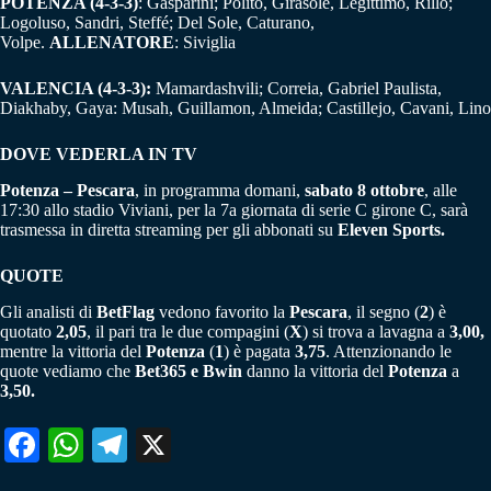
POTENZA (4-3-3)
: Gasparini; Polito, Girasole, Legittimo, Rillo;
Logoluso, Sandri, Steffé; Del Sole, Caturano,
Volpe.
ALLENATORE
: Siviglia
VALENCIA (4-3-3):
Mamardashvili; Correia, Gabriel Paulista,
Diakhaby, Gaya: Musah, Guillamon, Almeida; Castillejo, Cavani, Lino
DOVE VEDERLA IN TV
Potenza – Pescara
, in programma domani,
sabato 8 ottobre
, alle
17:30 allo stadio Viviani, per la 7a giornata di serie C girone C, sarà
trasmessa in diretta streaming per gli abbonati su
Eleven Sports.
QUOTE
Gli analisti di
BetFlag
vedono favorito la
Pescara
, il segno (
2
) è
quotato
2,05
, il pari tra le due compagini (
X
) si trova a lavagna a
3,00,
mentre la vittoria del
Potenza
(
1
) è pagata
3,75
. Attenzionando le
quote vediamo che
Bet365 e Bwin
danno la vittoria del
Potenza
a
3,50.
Fa
W
Te
X
ce
ha
le