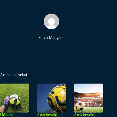
bo
ts
gr
ok
A
a
pp
m
Salvo Mangano
Articoli correlati
Udinese
Amichevole,
Amichevole,