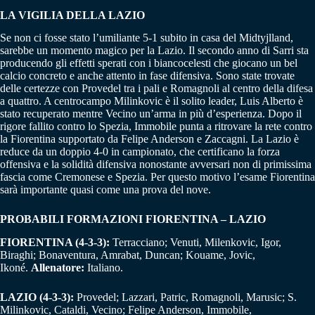
LA VIGILIA DELLA LAZIO
Se non ci fosse stato l’umiliante 5-1 subito in casa del Midtyjlland,
sarebbe un momento magico per la Lazio. Il secondo anno di Sarri sta
producendo gli effetti sperati con i biancocelesti che giocano un bel
calcio concreto e anche attento in fase difensiva. Sono state trovate
delle certezze con Provedel tra i pali e Romagnoli al centro della difesa
a quattro. A centrocampo Milinkovic è il solito leader, Luis Alberto è
stato recuperato mentre Vecino un’arma in più d’esperienza. Dopo il
rigore fallito contro lo Spezia, Immobile punta a ritrovare la rete contro
la Fiorentina supportato da Felipe Anderson e Zaccagni. La Lazio è
reduce da un doppio 4-0 in campionato, che certificano la forza
offensiva e la solidità difensiva nonostante avversari non di primissima
fascia come Cremonese e Spezia. Per questo motivo l’esame Fiorentina
sarà importante quasi come una prova del nove.
PROBABILI FORMAZIONI FIORENTINA – LAZIO
FIORENTINA (4-3-3):
Terracciano; Venuti, Milenkovic, Igor,
Biraghi; Bonaventura, Amrabat, Duncan; Kouame, Jovic,
Ikoné.
Allenatore:
Italiano.
LAZIO (4-3-3):
Provedel; Lazzari, Patric, Romagnoli, Marusic; S.
Milinkovic, Cataldi, Vecino; Felipe Anderson, Immobile,