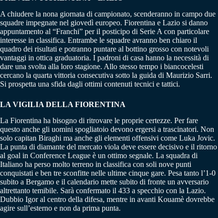
A chiudere la nona giornata di campionato, scenderanno in campo due
squadre impegnate nel giovedì europeo. Fiorentina e Lazio si danno
appuntamento al “Franchi” per il posticipo di Serie A con particolare
interesse in classifica. Entrambe le squadre avranno ben chiaro il
quadro dei risultati e potranno puntare al bottino grosso con notevoli
vantaggi in ottica graduatoria. I padroni di casa hanno la necessità di
dare una svolta alla loro stagione. Allo stesso tempo i biancocelesti
cercano la quarta vittoria consecutiva sotto la guida di Maurizio Sarri.
Si prospetta una sfida dagli ottimi contenuti tecnici e tattici.
LA VIGILIA DELLA FIORENTINA
La Fiorentina ha bisogno di ritrovare le proprie certezze. Per fare
questo anche gli uomini spogliatoio devono ergersi a trascinatori. Non
solo capitan Biraghi ma anche gli elementi offensivi come Luka Jovic.
La punta di diamante del mercato viola deve essere decisivo e il ritorno
al goal in Conference League è un ottimo segnale. La squadra di
Italiano ha perso molto terreno in classifica con soli nove punti
conquistati e ben tre sconfitte nelle ultime cinque gare. Pesa tanto l’1-0
subito a Bergamo e il calendario mette subito di fronte un avversario
altrettanto temibile. Sarà confermato il 433 a specchio con la Lazio.
Dubbio Igor al centro della difesa, mentre in avanti Kouamè dovrebbe
agire sull’esterno e non da prima punta.