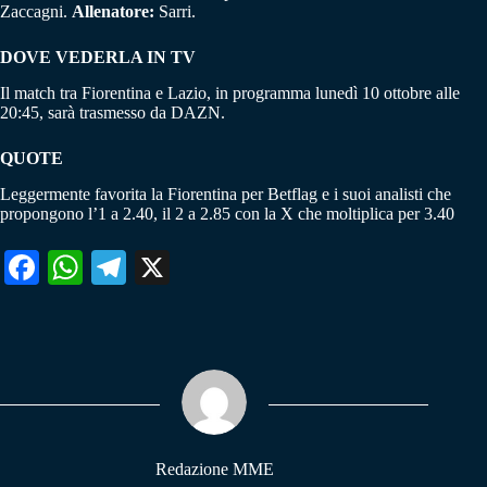
Zaccagni.
Allenatore:
Sarri.
DOVE VEDERLA IN TV
Il match tra Fiorentina e Lazio, in programma lunedì 10 ottobre alle
20:45, sarà trasmesso da DAZN.
QUOTE
Leggermente favorita la Fiorentina per Betflag e i suoi analisti che
propongono l’1 a 2.40, il 2 a 2.85 con la X che moltiplica per 3.40
Fa
W
Te
X
ce
ha
le
bo
ts
gr
ok
A
a
pp
m
Redazione MME