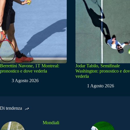
Berrettini Navone, 1T Montreal:
Jodar Tabilo, Semifinale
pronostico e dove vederla
Washington: pronostico e do
vederla
3 Agosto 2026
1 Agosto 2026
Di tendenza
Mondiali