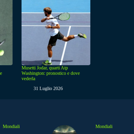
Musetti Jodar, quarti Atp
ve
Washington: pronostico e dove
vederla
31 Luglio 2026
Mondiali
Mondiali