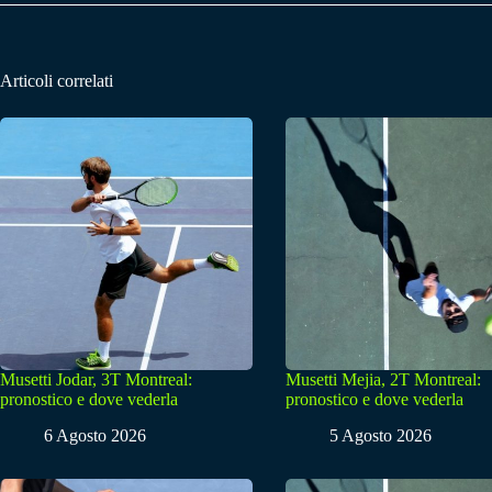
Articoli correlati
Musetti Jodar, 3T Montreal:
Musetti Mejia, 2T Montreal:
pronostico e dove vederla
pronostico e dove vederla
6 Agosto 2026
5 Agosto 2026