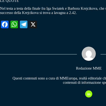
LE QUOTE
Nel testa a testa della finale fra Iga Swiatek e Barbora Krejcikova, che
successo della Krejcikova si trova a lavagna a 2.42.
Fa
W
Te
X
ce
ha
le
bo
ts
gr
ok
A
a
pp
m
Redazione MME
Questi contenuti sono a cura di MMEuropa, realtà editoriale c
contenuti di informazione spo