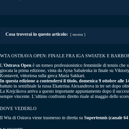
Cosa troverai in questo articolo:
mostra
WTA OSTRAVA OPEN: FINALE FRA IGA SWIATEK E BARBO
L’
Ostrava Open
è un torneo professionistico femminile di tennis che s
giocata la prima edizione, vinta da Ayna Sabalenka in finale su Viktoriy
Kontaveit, vittoriosa sulla greca Maria Sakkari.
In questa edizione a contendersi il titolo, domenica 9 ottobre alle
battuto in semifinale la russa Ekaterina Alexandrova in tre set dopo olt
La Krejcikova arriva a questo importante appuntamento dopo il successo, 
sempre vincente. L’ultimo confronto diretto risale al maggio dello scorso
DOVE VEDERLO
Il Wta di Ostrava viene trasmesso in diretta su
Supertennis (canale 64 d