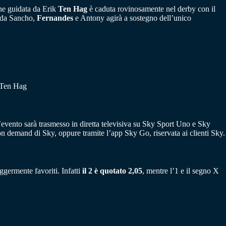
ine guidata da Erik
Ten Hag
è caduta rovinosamente nel derby con il
o da Sancho,
Fernandes
e Antony agirà a sostegno dell’unico
 Ten Hag
evento sarà trasmesso in diretta televisiva su Sky Sport Uno e Sky
 on demand di Sky, oppure tramite l’app Sky Go, riservata ai clienti Sky.
ggermente favoriti. Infatti
il 2 è quotato 2,05
, mentre l’1 e il segno X