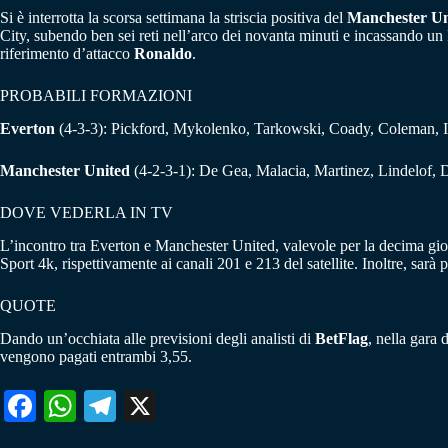
Si è interrotta la scorsa settimana la striscia positiva del
Manchester Un
City, subendo ben sei reti nell’arco dei novanta minuti e incassando un k
riferimento d’attacco
Ronaldo
.
PROBABILI FORMAZIONI
Everton
(4-3-3): Pickford, Mykolenko, Tarkowski, Coady, Coleman, 
Manchester United
(4-2-3-1): De Gea, Malacia, Martinez, Lindelof,
DOVE VEDERLA IN TV
L’incontro tra Everton e Manchester United, valevole per la decima gio
Sport 4k, rispettivamente ai canali 201 e 213 del satellite. Inoltre, sar
QUOTE
Dando un’occhiata alle previsioni degli analisti di
BetFlag
, nella gara
vengono pagati entrambi 3,55.
Fa
W
Te
X
ce
ha
le