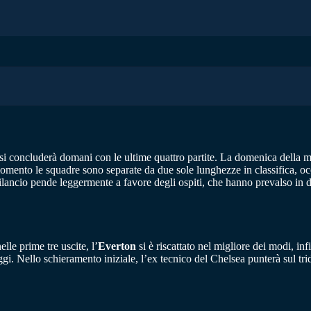
 si concluderà domani con le ultime quattro partite. La domenica della ma
 momento le squadre sono separate da due sole lunghezze in classifica, o
bilancio pende leggermente a favore degli ospiti, che hanno prevalso in d
lle prime tre uscite, l’
Everton
si è riscattato nel migliore dei modi, infi
eggi. Nello schieramento iniziale, l’ex tecnico del Chelsea punterà sul t