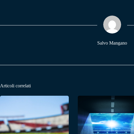
bo
ts
gr
ok
A
a
pp
m
Salvo Mangano
Articoli correlati