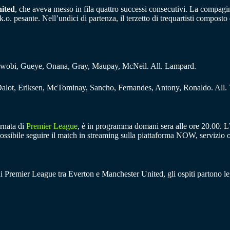
ited
, che aveva messo in fila quattro successi consecutivi. La compag
.o. pesante. Nell’undici di partenza, il terzetto di trequartisti compost
Iwobi, Gueye, Onana, Gray, Maupay, McNeil. All. Lampard.
 Dalot, Eriksen, McTominay, Sancho, Fernandes, Antony, Ronaldo. All.
rnata di
Premier League
, è in programma domani sera alle ore 20.00. L’
à possibile seguire il match in streaming sulla piattaforma NOW, servizio
 di Premier League tra Everton e Manchester United, gli ospiti partono le