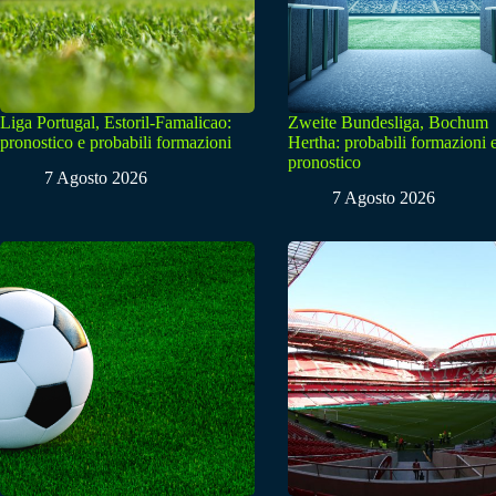
Liga Portugal, Estoril-Famalicao:
Zweite Bundesliga, Bochum
pronostico e probabili formazioni
Hertha: probabili formazioni 
pronostico
7 Agosto 2026
7 Agosto 2026