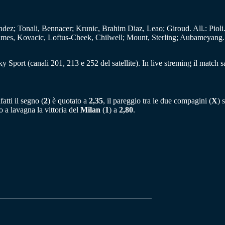
ez; Tonali, Bennacer; Krunic, Brahim Diaz, Leao; Giroud. All.: Pioli
mes, Kovacic, Loftus-Cheek, Chilwell; Mount, Sterling; Aubameyang. A
y Sport (canali 201, 213 e 252 del satellite). In live streming il match sa
fatti il segno (
2
) è quotato a
2,35
, il pareggio tra le due compagini (
X
) 
 a lavagna la vittoria del
Milan
(
1
) a
2,80
.