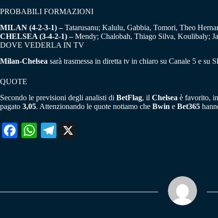
PROBABILI FORMAZIONI
MILAN (4-2-3-1) –
Tatarusanu; Kalulu, Gabbia, Tomori, Theo Hernand
CHELSEA (3-4-2-1) –
Mendy; Chalobah, Thiago Silva, Koulibaly; Ja
DOVE VEDERLA IN TV
Milan-Chelsea
sarà trasmessa in diretta tv in chiaro su Canale 5 e su Sk
QUOTE
Secondo le previsioni degli analisti di
BetFlag
, il
Chelsea
è favorito, in
pagato
3,05
. Attenzionando le quote notiamo che
Bwin
e
Bet365
hanno
Fa
W
Te
X
ce
ha
le
bo
ts
gr
ok
A
a
pp
m