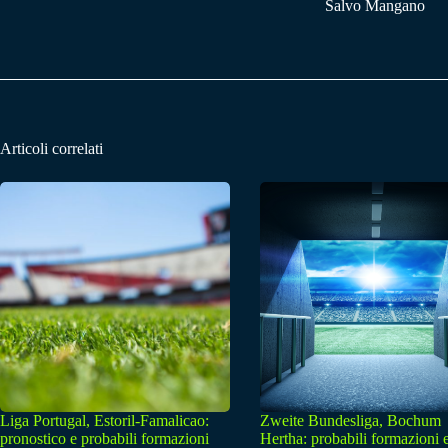
Salvo Mangano
Articoli correlati
Liga Portugal, Estoril-Famalicao:
Zweite Bundesliga, Bochum
pronostico e probabili formazioni
Hertha: probabili formazioni 