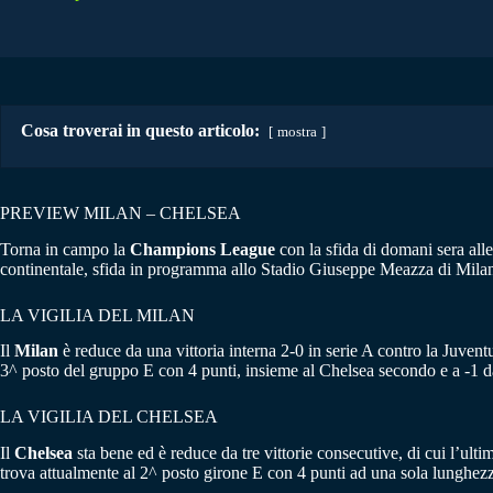
Cosa troverai in questo articolo:
mostra
PREVIEW MILAN – CHELSEA
Torna in campo la
Champions League
con la sfida di domani sera all
continentale, sfida in programma allo Stadio Giuseppe Meazza di Milano e
LA VIGILIA DEL MILAN
Il
Milan
è reduce da una vittoria interna 2-0 in serie A contro la Juve
3^ posto del gruppo E con 4 punti, insieme al Chelsea secondo e a -1 da
LA VIGILIA DEL CHELSEA
Il
Chelsea
sta bene ed è reduce da tre vittorie consecutive, di cui l’u
trova attualmente al 2^ posto girone E con 4 punti ad una sola lunghezz