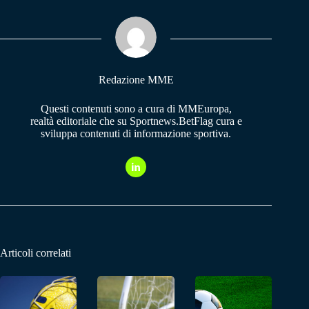
ok
A
a
pp
m
Redazione MME
Questi contenuti sono a cura di MMEuropa,
realtà editoriale che su Sportnews.BetFlag cura e
sviluppa contenuti di informazione sportiva.
Articoli correlati