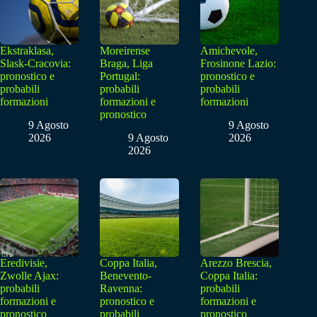
Ekstraklasa,
Moreirense
Amichevole,
Slask-Cracovia:
Braga, Liga
Frosinone Lazio:
pronostico e
Portugal:
pronostico e
probabili
probabili
probabili
formazioni
formazioni e
formazioni
pronostico
9 Agosto
9 Agosto
2026
9 Agosto
2026
2026
Eredivisie,
Coppa Italia,
Arezzo Brescia,
Zwolle Ajax:
Benevento-
Coppa Italia:
probabili
Ravenna:
probabili
formazioni e
pronostico e
formazioni e
pronostico
probabili
pronostico