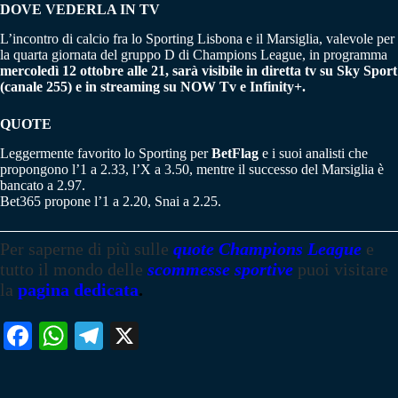
DOVE VEDERLA IN TV
L’incontro di calcio fra lo Sporting Lisbona e il Marsiglia, valevole per
la quarta giornata del gruppo D di Champions League, in programma
mercoledì 12 ottobre alle 21, sarà visibile in diretta tv su Sky Sport
(canale 255) e in streaming su NOW Tv e Infinity+.
QUOTE
Leggermente favorito lo Sporting per
BetFlag
e i suoi analisti che
propongono l’1 a 2.33, l’X a 3.50, mentre il successo del Marsiglia è
bancato a 2.97.
Bet365 propone l’1 a 2.20, Snai a 2.25.
Per saperne di più sulle
quote Champions League
e
tutto il mondo delle
scommesse sportive
puoi visitare
la
pagina dedicata
.
Fa
W
Te
X
ce
ha
le
bo
ts
gr