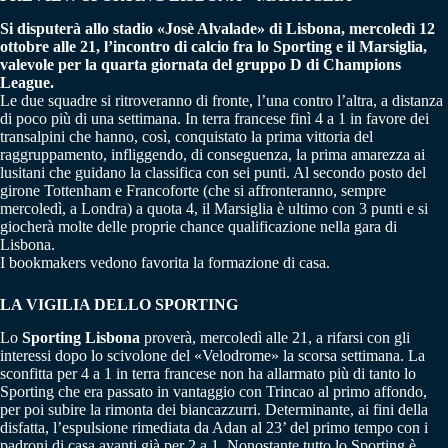
Si disputerà allo stadio «Josè Alvalade» di Lisbona, mercoledì 12
ottobre alle 21, l’incontro di calcio fra lo Sporting e il Marsiglia,
valevole per la quarta giornata del gruppo D di Champions
League.
Le due squadre si ritroveranno di fronte, l’una contro l’altra, a distanza
di poco più di una settimana. In terra francese finì 4 a 1 in favore dei
transalpini che hanno, così, conquistato la prima vittoria del
raggruppamento, infliggendo, di conseguenza, la prima amarezza ai
lusitani che guidano la classifica con sei punti. Al secondo posto del
girone Tottenham e Francoforte (che si affronteranno, sempre
mercoledì, a Londra) a quota 4, il Marsiglia è ultimo con 3 punti e si
giocherà molte delle proprie chance qualificazione nella gara di
Lisbona.
I bookmakers vedono favorita la formazione di casa.
LA VIGILIA DELLO SPORTING
Lo
Sporting Lisbona
proverà, mercoledì alle 21, a rifarsi con gli
interessi dopo lo scivolone del «Velodrome» la scorsa settimana. La
sconfitta per 4 a 1 in terra francese non ha allarmato più di tanto lo
Sporting che era passato in vantaggio con Trincao al primo affondo,
per poi subire la rimonta dei biancazzurri. Determinante, ai fini della
disfatta, l’espulsione rimediata da Adan al 23’ del primo tempo con i
padroni di casa avanti già per 2 a 1. Nonostante tutto lo Sporting è