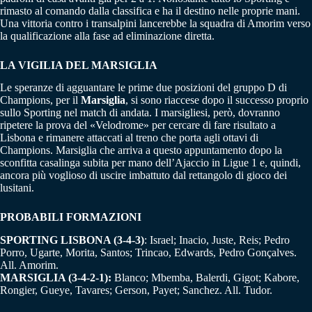
rimasto al comando dalla classifica e ha il destino nelle proprie mani.
Una vittoria contro i transalpini lancerebbe la squadra di Amorim verso
la qualificazione alla fase ad eliminazione diretta.
LA VIGILIA DEL MARSIGLIA
Le speranze di agguantare le prime due posizioni del gruppo D di
Champions, per il
Marsiglia
, si sono riaccese dopo il successo proprio
sullo Sporting nel match di andata. I marsigliesi, però, dovranno
ripetere la prova del «Velodrome» per cercare di fare risultato a
Lisbona e rimanere attaccati al treno che porta agli ottavi di
Champions. Marsiglia che arriva a questo appuntamento dopo la
sconfitta casalinga subita per mano dell’Ajaccio in Ligue 1 e, quindi,
ancora più voglioso di uscire imbattuto dal rettangolo di gioco dei
lusitani.
PROBABILI FORMAZIONI
SPORTING LISBONA (3-4-3)
: Israel; Inacio, Juste, Reis; Pedro
Porro, Ugarte, Morita, Santos; Trincao, Edwards, Pedro Gonçalves.
All. Amorim.
MARSIGLIA (3-4-2-1):
Blanco; Mbemba, Balerdi, Gigot; Kabore,
Rongier, Gueye, Tavares; Gerson, Payet; Sanchez. All. Tudor.