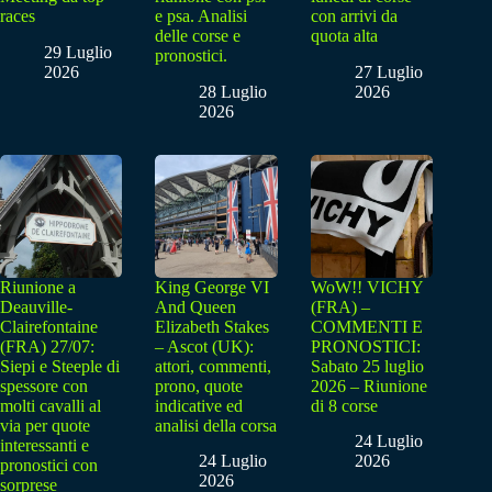
races
e psa. Analisi
con arrivi da
delle corse e
quota alta
29 Luglio
pronostici.
2026
27 Luglio
28 Luglio
2026
2026
Riunione a
King George VI
WoW!! VICHY
Deauville-
And Queen
(FRA) –
Clairefontaine
Elizabeth Stakes
COMMENTI E
(FRA) 27/07:
– Ascot (UK):
PRONOSTICI:
Siepi e Steeple di
attori, commenti,
Sabato 25 luglio
spessore con
prono, quote
2026 – Riunione
molti cavalli al
indicative ed
di 8 corse
via per quote
analisi della corsa
24 Luglio
interessanti e
24 Luglio
2026
pronostici con
2026
sorprese