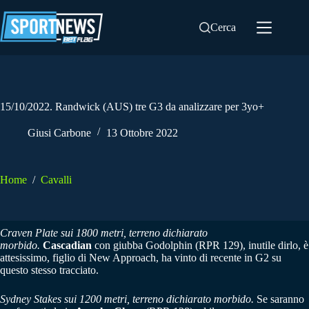
Salta
al
Cerca
contenuto
15/10/2022. Randwick (AUS) tre G3 da analizzare per 3yo+
Giusi Carbone
13 Ottobre 2022
Home
/
Cavalli
Craven Plate sui 1800 metri, terreno dichiarato
morbido.
Cascadian
con giubba Godolphin (RPR 129), inutile dirlo, è
attesissimo, figlio di New Approach, ha vinto di recente in G2 su
questo stesso tracciato.
Sydney Stakes sui 1200 metri, terreno dichiarato morbido.
Se saranno