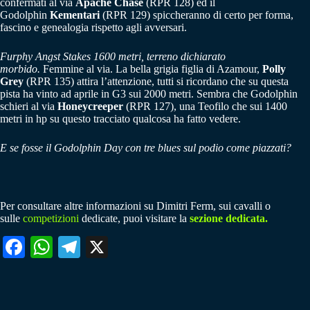
confermati al via
Apache Chase
(RPR 128) ed il
Godolphin
Kementari
(RPR 129) spiccheranno di certo per forma,
fascino e genealogia rispetto agli avversari.
Furphy Angst Stakes 1600 metri, terreno dichiarato
morbido.
Femmine al via. La bella grigia figlia di Azamour,
Polly
Grey
(RPR 135) attira l’attenzione, tutti si ricordano che su questa
pista ha vinto ad aprile in G3 sui 2000 metri. Sembra che Godolphin
schieri al via
Honeycreeper
(RPR 127), una Teofilo che sui 1400
metri in hp su questo tracciato qualcosa ha fatto vedere.
E se fosse il Godolphin Day con tre blues sul podio come piazzati?
Per consultare altre informazioni su Dimitri Ferm, sui cavalli o
sulle
competizioni
dedicate, puoi visitare la
sezione dedicata.
Fa
W
Te
X
ce
ha
le
bo
ts
gr