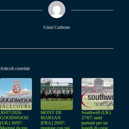
ok
A
a
pp
m
Giusi Carbone
Articoli correlati
30/07/2026:
MONT DE
Southwell (UK)
GOODWOOD
MARSAN
27/07: tanti
(UK) 30/07:
[FRA] 29/07:
partenti per un
Meeting da top
riunione con psi
lunedì di corse