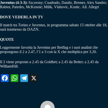
Juventus (4-3-3):
Szczesny; Cuadrado, Danilo, Bremer, Alex Sandro;
Rabiot, Paredes, McKennie; Milik, Vlahovic, Kostic. All. Allegri
DOVE VEDERLA IN TV
Il match tra Torino e Juventus, in programma sabato 15 ottobre alle 18,
sarà trasmesso da DAZN.
QUOTE
Leggermente favorita la Juventus per Betflag e i suoi analisti che
propongono il 2 a 2.47, l’1 a 3 con la X che moltiplica per 3.20.
Il 2 viene proposto a 2.45 da Goldbet; a 2.45 da Better; a 2.45 da
WilliamHill.
Fa
W
Te
X
ce
ha
le
bo
ts
gr
ok
A
a