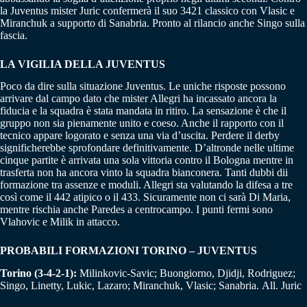
la Juventus mister Juric confermerà il suo 3421 classico con Vlasic e
Miranchuk a supporto di Sanabria. Pronto al rilancio anche Singo sulla
fascia.
LA VIGILIA DELLA JUVENTUS
Poco da dire sulla situazione Juventus. Le uniche risposte possono
arrivare dal campo dato che mister Allegri ha incassato ancora la
fiducia e la squadra è stata mandata in ritiro. La sensazione è che il
gruppo non sia pienamente unito e coeso. Anche il rapporto con il
tecnico appare logorato e senza una via d’uscita. Perdere il derby
significherebbe sprofondare definitivamente. D’altronde nelle ultime
cinque partite è arrivata una sola vittoria contro il Bologna mentre in
trasferta non ha ancora vinto la squadra bianconera. Tanti dubbi dii
formazione tra assenze e moduli. Allegri sta valutando la difesa a tre
così come il 442 atipico o il 433. Sicuramente non ci sarà Di Maria,
mentre rischia anche Paredes a centrocampo. I punti fermi sono
Vlahovic e Milik in attacco.
PROBABILI FORMAZIONI TORINO – JUVENTUS
Torino (3-4-2-1):
Milinkovic-Savic; Buongiorno, Djidji, Rodriguez;
Singo, Linetty, Lukic, Lazaro; Miranchuk, Vlasic; Sanabria. All. Juric