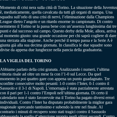
Momento di crisi nera sulla città di Torino. La situazione della Juventus
è, mediaticamente, quella cavalcata da tutti gli organi di stampa. Una
squadra sull’orlo di una crisi di nervi, l’eliminazione dalla Champions
League dietro l’angolo e un ritardo enorme in campionato. Di contro
nemmeno il Torino se la passa bene con un’assenza lunghissima dai tre
punti e dal successo sul campo. Questo derby della Mole, allora, arriva
al momento giusto: una grande occasione per chi saprà cogliere di dare
una sterzata alla stagione. Anche perché il tempo passa e la Serie A è
giunta già alla sua decima giornata. In classifica le due squadre sono
divise da appena due lunghezze nella pancia della graduatoria.
LA VIGILIA DEL TORINO
Abbiamo parlato della crisi granata. Analizzando i numeri, l’ultima
vittoria risale ad oltre un mese fa con l’1-0 sul Lecce. Da quel
momento in poi quattro gare con appena un punto guadagnato. Tre
sconfitte consecutive molto pesanti: 1-0 contro l’Inter, 0-1 contro il
Sassuolo e il 3-1 di Napoli. L’emorragia è stata parzialmente arrestata
con il pari per 1-1 contro l’Empoli nell’ultima giornata. Di certo il
calendario non è stato favorevole ma il Torino ha pagato diversi errori
individuali. Contro l’Inter ha disputato probabilmente la miglior gara
stagionale sprecando tantissimo e subendo la rete nel finale. Al
contrario i minuti di recupero sono stati tragici contro il Sassuolo
abbassando la soglia d’attenzione proprio negli ultimi secondi. Contro