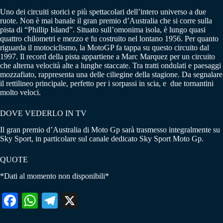
Uno dei circuiti storici e più spettacolari dell’intero universo a due
ruote. Non è mai banale il gran premio d’Australia che si corre sulla
pista di “Phillip Island”. Situato sull’omonima isola, è lungo quasi
quattro chilometri e mezzo e fu costruito nel lontano 1956. Per quanto
riguarda il motociclismo, la MotoGP fa tappa su questo circuito dal
1997. Il record della pista appartiene a Marc Marquez per un circuito
che alterna velocità alte a lunghe staccate. Tra tratti ondulati e paesaggi
mozzafiato, rappresenta una delle ciliegine della stagione. Da segnalare
il rettilineo principale, perfetto per i sorpassi in scia, e due tornantini
molto veloci.
DOVE VEDERLO IN TV
Il gran premio d’Australia di Moto Gp sarà trasmesso integralmente su
Sky Sport, in particolare sul canale dedicato Sky Sport Moto Gp.
QUOTE
*Dati al momento non disponibili*
Fa
W
Te
X
ce
ha
le