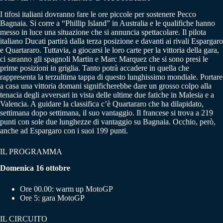
I tifosi italiani dovranno fare le ore piccole per sostenere Pecco
Bagnaia. Si corre a “Phillip Island” in Australia e le qualifiche hanno
messo in luce una situazione che si annuncia spettacolare. Il pilota
italiano Ducati partirà dalla terza posizione e davanti ai rivali Espargaro
e Quartararo. Tuttavia, a giocarsi le loro carte per la vittoria della gara,
ci saranno gli spagnoli Martin e Marc Marquez che si sono presi le
prime posizioni in griglia. Tanto potrà accadere in quella che
rappresenta la terzultima tappa di questo lunghissimo mondiale. Portare
a casa una vittoria domani significherebbe dare un grosso colpo alla
tenacia degli avversari in vista delle ultime due fatiche in Malesia e a
Valencia. A guidare la classifica c’è Quartararo che ha dilapidato,
settimana dopo settimana, il suo vantaggio. Il francese si trova a 219
punti con sole due lunghezze di vantaggio su Bagnaia. Occhio, però,
anche ad Espargaro con i suoi 199 punti.
IL PROGRAMMA
Domenica 16 ottobre
Ore 00.00: warm up MotoGP
Ore 5: gara MotoGP
IL CIRCUITO