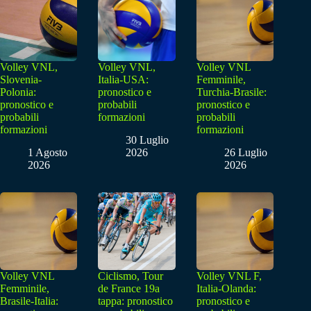
Volley VNL,
Volley VNL,
Volley VNL
Slovenia-
Italia-USA:
Femminile,
Polonia:
pronostico e
Turchia-Brasile:
pronostico e
probabili
pronostico e
probabili
formazioni
probabili
formazioni
formazioni
30 Luglio
1 Agosto
2026
26 Luglio
2026
2026
Volley VNL
Ciclismo, Tour
Volley VNL F,
Femminile,
de France 19a
Italia-Olanda:
Brasile-Italia:
tappa: pronostico
pronostico e