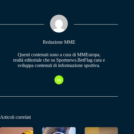
bo
ts
gr
ok
A
a
pp
m
Redazione MME
Questi contenuti sono a cura di MMEuropa,
realtà editoriale che su Sportnews.BetFlag cura e
sviluppa contenuti di informazione sportiva.
Articoli correlati