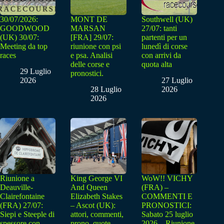
30/07/2026:
MONT DE
Southwell (UK)
GOODWOOD
MARSAN
27/07: tanti
(UK) 30/07:
[FRA] 29/07:
partenti per un
Meeting da top
riunione con psi
lunedì di corse
races
e psa. Analisi
con arrivi da
delle corse e
quota alta
29 Luglio
pronostici.
2026
27 Luglio
28 Luglio
2026
2026
Riunione a
King George VI
WoW!! VICHY
Deauville-
And Queen
(FRA) –
Clairefontaine
Elizabeth Stakes
COMMENTI E
(FRA) 27/07:
– Ascot (UK):
PRONOSTICI:
Siepi e Steeple di
attori, commenti,
Sabato 25 luglio
spessore con
prono, quote
2026 – Riunione