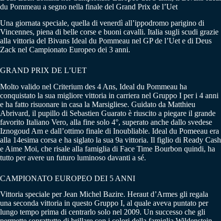
du Pommeau a segno nella finale del Grand Prix de l’Uet
Una giornata speciale, quella di venerdì all’ippodromo parigino di
Vincennes, piena di belle corse e buoni cavalli. Italia sugli scudi grazie
alla vittoria del Bivans Ideal du Pommeau nel GP de l’Uet e di Deus
Zack nel Campionato Europeo dei 3 anni.
GRAND PRIX DE L’UET
Molto valido nel Criterium des 4 Ans, Ideal du Pommeau ha
conquistato la sua migliore vittoria in carriera nel Gruppo I per i 4 anni
e ha fatto risuonare in casa la Marsigliese. Guidato da Matthieu
Abrivard, il pupillo di Sebastien Guarato è riuscito a piegare il grande
favorito Italiano Vero, alla fine solo 4°, superato anche dallo svedese
Iznogoud Am e dall’ottimo finale di Inoubliable. Ideal du Pomeeau era
alla 14esima corsa e ha siglato la sua 9a vittoria. Il figlio di Ready Cash
e Aime Moi, che risale alla famiglia di Face Time Bourbon quindi, ha
tutto per avere un futuro luminoso davanti a sé.
CAMPIONATO EUROPEO DEI 5 ANNI
Vittoria speciale per Jean Michel Bazire. Heraut d’Armes gli regala
una seconda vittoria in questo Gruppo I, al quale aveva puntato per
lungo tempo prima di centrarlo solo nel 2009. Un successo che gli
permette soprattutto di brillare con i colori della famiglia Wildenstein