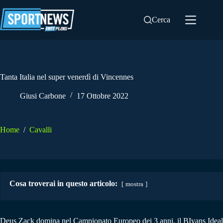
Salta
al
Cerca
contenuto
Tanta Italia nel super venerdì di Vincennes
Giusi Carbone
17 Ottobre 2022
Home
/
Cavalli
Cosa troverai in questo articolo:
mostra
Deus Zack domina nel Campionato Europeo dei 3 anni, il BIvans Ideal