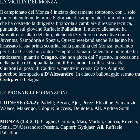
LA VIGILIA DEL MONZA
Il campionato del Monza è iniziato decisamente sottotono, con 1 solo
punto ottenuto nelle prime 6 giornate di campionato. Un rendimento
che ha costretto la dirigenza brianzola a cambiare direzione tecnica,
puntando sul giovane Raffaele
Palladino
. Il nuovo allenatore ha
stravolto i risultati del club, ottenendo 3 vittorie consecutive contro
Juventus, Sampdoria e Spezia. Questo weekend anche Palladino ha
incassato la sua prima sconfitta sulla panchina del Monza, perdendo
per 1-0 al Castellani contro l’Empoli. Domani l’allenatore potrebbe far
rindossare i guanti a
Cragno
, che non gioca dal 7 agosto, in occasione
della partita di Coppa Italia con il Frosinone. In difesa si scalda
Carboni
al posto di Caldirola, mentre in corsia Carlos Augusto
potrebbe fare spazio a
D’Alessandro
. In attacco ballottaggio serrato tra
Gytkjaer
e Petagna.
LE PROBABILI FORMAZIONI
UDINESE
(3-5-2)
: Padelli; Becao, Bjol, Perez; Ehizibue, Samardzic,
Walace, Makengo, Udogie; Success, Deulofeu.
All.
Andrea Sottil.
MONZA
(3-4-2-1):
Cragno; Carboni, Marì, Marlon; Ciurria, Rovella,
Sensi, D’Alessandro; Pessina, Caprari; Gytkjaer.
All
. Raffaele
Palladino