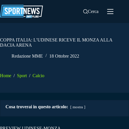
Salta
al
Cerca
contenuto
COPPA ITALIA: L’UDINESE RICEVE IL MONZA ALLA
DACIA ARENA
Redazione MME
18 Ottobre 2022
Home
/
Sport
/
Calcio
Cosa troverai in questo articolo:
mostra
PREVIEW UDINESE-MONZA