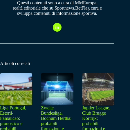
Questi contenuti sono a cura di MMEuropa,
realtà editoriale che su Sportnews.BetFlag cura e
sviluppa contenuti di informazione sportiva.
Articoli correlati
Liga Portugal,
Zweite
Jupiler League,
Estoril-
Bundesliga,
Club Brugge
Famalicao:
Bochum Hertha:
Kortrijk:
pronostico e
probabili
probabili
probabili
formazioni e
formazioni e