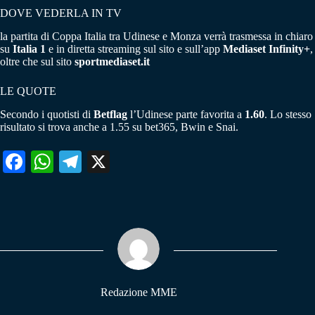
DOVE VEDERLA IN TV
la partita di Coppa Italia tra Udinese e Monza verrà trasmessa in chiaro
su
Italia 1
e in diretta streaming sul sito e sull’app
Mediaset Infinity+
,
oltre che sul sito
sportmediaset.it
LE QUOTE
Secondo i quotisti di
Betflag
l’Udinese parte favorita a
1.60
. Lo stesso
risultato si trova anche a 1.55 su bet365, Bwin e Snai.
Fa
W
Te
X
ce
ha
le
bo
ts
gr
ok
A
a
pp
m
Redazione MME