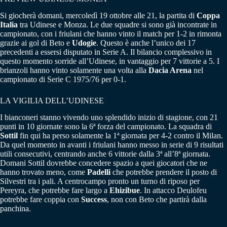
Si giocherà domani, mercoledì 19 ottobre alle 21, la partita di
Coppa
Italia
tra Udinese e Monza. Le due squadre si sono già incontrate in
campionato, con i friulani che hanno vinto il match per 1-2 in rimonta
grazie ai gol di Beto e
Udogie
. Questo è anche l’unico dei 17
precedenti a essersi disputato in Serie A. Il bilancio complessivo in
questo momento sorride all’Udinese, in vantaggio per 7 vittorie a 5. I
brianzoli hanno vinto solamente una volta alla
Dacia Arena
nel
campionato di Serie C 1975/76 per 0-1.
LA VIGILIA DELL’UDINESE
I bianconeri stanno vivendo uno splendido inizio di stagione, con 21
punti in 10 giornate sono la 6ª forza del campionato. La squadra di
Sottil
fin qui ha perso solamente la 1ª giornata per 4-2 contro il Milan.
Da quel momento in avanti i friulani hanno messo in serie di 9 risultati
utili consecutivi, centrando anche 6 vittorie dalla 3ª all’8ª giornata.
Domani Sottil dovrebbe concedere spazio a quei giocatori che ne
hanno trovato meno, come
Padelli
che potrebbe prendere il posto di
Silvestri tra i pali. A centrocampo pronto un turno di riposo per
Pereyra, che potrebbe fare largo a
Ehizibue
. In attacco Deulofeu
potrebbe fare coppia con
Success
, non con Beto che partirà dalla
panchina.