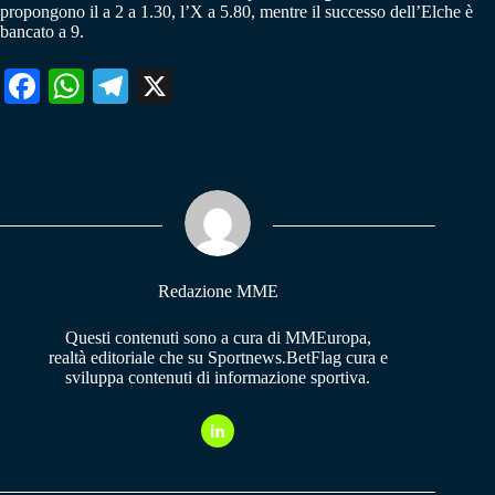
propongono il a 2 a 1.30, l’X a 5.80, mentre il successo dell’Elche è
bancato a 9.
Fa
W
Te
X
ce
ha
le
bo
ts
gr
ok
A
a
pp
m
Redazione MME
Questi contenuti sono a cura di MMEuropa,
realtà editoriale che su Sportnews.BetFlag cura e
sviluppa contenuti di informazione sportiva.