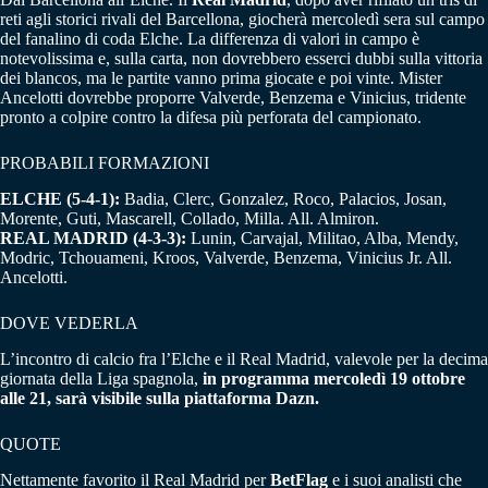
reti agli storici rivali del Barcellona, giocherà mercoledì sera sul campo
del fanalino di coda Elche. La differenza di valori in campo è
notevolissima e, sulla carta, non dovrebbero esserci dubbi sulla vittoria
dei blancos, ma le partite vanno prima giocate e poi vinte. Mister
Ancelotti dovrebbe proporre Valverde, Benzema e Vinicius, tridente
pronto a colpire contro la difesa più perforata del campionato.
PROBABILI FORMAZIONI
ELCHE (5-4-1):
Badia, Clerc, Gonzalez, Roco, Palacios, Josan,
Morente, Guti, Mascarell, Collado, Milla. All. Almiron.
REAL MADRID (4-3-3):
Lunin, Carvajal, Militao, Alba, Mendy,
Modric, Tchouameni, Kroos, Valverde, Benzema, Vinicius Jr. All.
Ancelotti.
DOVE VEDERLA
L’incontro di calcio fra l’Elche e il Real Madrid, valevole per la decima
giornata della Liga spagnola,
in programma mercoledì 19 ottobre
alle 21, sarà visibile sulla piattaforma Dazn.
QUOTE
Nettamente favorito il Real Madrid per
BetFlag
e i suoi analisti che