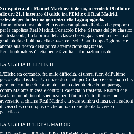
Si disputerà al « Manuel Martínez Valero», mercoledì 19 ottobre
alle ore 21, l’incontro di calcio fra l’Elche e il Real Madrid,
valevole per la decima giornata della Liga spagnola.
Turno infrasettimanale nel massimo campionato iberico che proporrà
per la capolista Real Madrid, l’ostacolo Elche. Si tratta del più classico
dei testa coda, fra la prima della classe che viaggia spedita in vetta alla
graduatoria e l’ultima della classe, con soli 3 punti dopo 9 giornate e
ancora alla ricerca della prima affermazione stagionale.
Per i bookmakers è nettamente favorita la formazione ospite.
LA VIGILIA DELL’ELCHE
L’
Elche
sta cercando, fra mille difficoltà, di tirarsi fuori dall’ultimo
posto della classifica. Un inizio desolante per Collado e compagni che,
però, nelle ultime due giornate hanno ottenuto due buoni pareggi
contro Maiorca in casa e contro il Valencia in trasferta. Risultati che
lasciano un minimo di speranza per il futuro. Certo, il prossimo
avversario si chiama Real Madrid e la gara sembra chiusa per i padroni
di casa che, comunque, cercheranno di dare filo da torcere ai
galacticos.
LA VIGILIA DEL REAL MADRID
Dal Barcellona all’Elche. Il
Real Madrid
, dopo aver rifilato un tris di