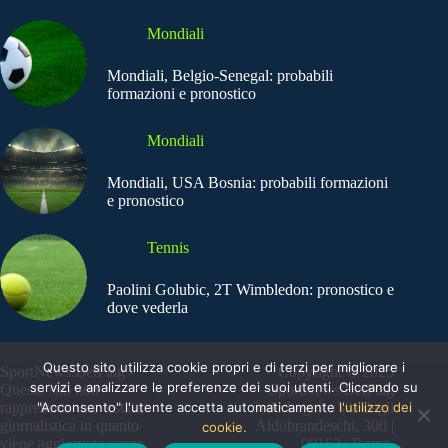
Mondiali
Mondiali, Belgio-Senegal: probabili
formazioni e pronostico
Mondiali
Mondiali, USA Bosnia: probabili formazioni
e pronostico
Tennis
Paolini Golubic, 2T Wimbledon: pronostico e
dove vederla
Questo sito utilizza cookie propri e di terzi per migliorare i
SportNews.BetFlag -
Copyright © 2025
servizi e analizzare le preferenze dei suoi utenti. Cliccando su
Questo sito non
SportNews BetFlag
"Acconsento" l'utente accetta automaticamente
l'utilizzo dei
rappresenta una testata
Sede Legale: Via degli
giornalistica in quanto
Aldobrandeschi, 300 |
cookie.
viene aggiornato senza
00163 | Roma