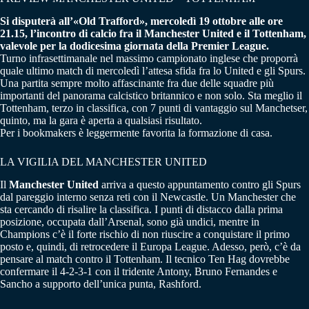
Si disputerà all’«Old Trafford», mercoledì 19 ottobre alle ore
21.15, l’incontro di calcio fra il Manchester United e il Tottenham,
valevole per la dodicesima giornata della Premier League.
Turno infrasettimanale nel massimo campionato inglese che proporrà
quale ultimo match di mercoledì l’attesa sfida fra lo United e gli Spurs.
Una partita sempre molto affascinante fra due delle squadre più
importanti del panorama calcistico britannico e non solo. Sta meglio il
Tottenham, terzo in classifica, con 7 punti di vantaggio sul Manchetser,
quinto, ma la gara è aperta a qualsiasi risultato.
Per i bookmakers è leggermente favorita la formazione di casa.
LA VIGILIA DEL MANCHESTER UNITED
Il
Manchester United
arriva a questo appuntamento contro gli Spurs
dal pareggio interno senza reti con il Newcastle. Un Manchester che
sta cercando di risalire la classifica. I punti di distacco dalla prima
posizione, occupata dall’Arsenal, sono già undici, mentre in
Champions c’è il forte rischio di non riuscire a conquistare il primo
posto e, quindi, di retrocedere il Europa League. Adesso, però, c’è da
pensare al match contro il Tottenham. Il tecnico Ten Hag dovrebbe
confermare il 4-2-3-1 con il tridente Antony, Bruno Fernandes e
Sancho a supporto dell’unica punta, Rashford.