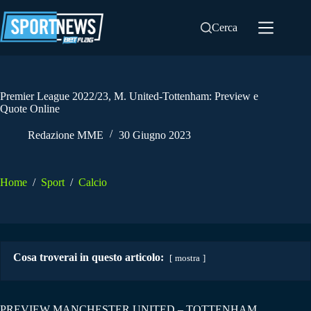
Salta
al
Cerca
contenuto
Premier League 2022/23, M. United-Tottenham: Preview e
Quote Online
Redazione MME
30 Giugno 2023
Home
/
Sport
/
Calcio
Cosa troverai in questo articolo:
mostra
PREVIEW MANCHESTER UNITED – TOTTENHAM