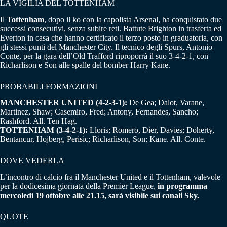
LA VIGILIA DEL TOTTENHAM
Il
Tottenham
, dopo il ko con la capolista Arsenal, ha conquistato due
successi consecutivi, senza subire reti. Battute Brighton in trasferta ed
Everton in casa che hanno certificato il terzo posto in graduatoria, con
gli stessi punti del Manchester City. Il tecnico degli Spurs, Antonio
Conte, per la gara dell’Old Trafford riproporrà il suo 3-4-2-1, con
Richarlison e Son alle spalle del bomber Harry Kane.
PROBABILI FORMAZIONI
MANCHESTER UNITED (4-2-3-1):
De Gea; Dalot, Varane,
Martinez, Shaw; Casemiro, Fred; Antony, Fernandes, Sancho;
Rashford. All. Ten Hag.
TOTTENHAM (3-4-2-1):
Lloris; Romero, Dier, Davies; Doherty,
Bentancur, Hojberg, Perisic; Richarlison, Son; Kane. All. Conte.
DOVE VEDERLA
L’incontro di calcio fra il Manchester United e il Tottenham, valevole
per la dodicesima giornata della Premier League,
in programma
mercoledì 19 ottobre alle 21.15, sarà visibile sui canali Sky.
QUOTE