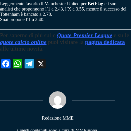
Leggermente favorito il Manchester United per
BetFlag
e i suoi
analisti che propongono l’1 a 2.43, l’X a 3.55, mentre il successo del
Tottenham è bancato a 2.78.
Snai propone l’1 a 2.40.
Per saperne di più sulle
Quote Premier League
e sulle
quote calcio online
puoi visitare la
pagina dedicata
alle ultime novità.
Fa
W
Te
X
ce
ha
le
bo
ts
gr
ok
A
a
pp
m
Redazione MME
Questi contenuti sono a cura di MMEuropa,