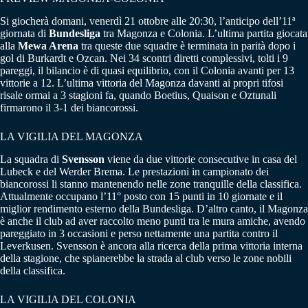
Si giocherà domani, venerdì 21 ottobre alle 20:30, l’anticipo dell’11ª
giornata di
Bundesliga
tra Magonza e Colonia. L’ultima partita giocata
alla
Mewa Arena
tra queste due squadre è terminata in parità dopo i
gol di Burkardt e Ozcan. Nei 34 scontri diretti complessivi, tolti i 9
pareggi, il bilancio è di quasi equilibrio, con il Colonia avanti per 13
vittorie a 12. L’ultima vittoria del Magonza davanti ai propri tifosi
risale ormai a 3 stagioni fa, quando Boetius, Quaison e Oztunali
firmarono il 3-1 dei biancorossi.
LA VIGILIA DEL MAGONZA
La squadra di
Svensson
viene da due vittorie consecutive in casa del
Lubeck e del Werder Brema. Le prestazioni in campionato dei
biancorossi li stanno mantenendo nelle zone tranquille della classifica.
Attualmente occupano l’11° posto con 15 punti in 10 giornate e il
miglior rendimento esterno della Bundesliga. D’altro canto, il Magonza
è anche il club ad aver raccolto meno punti tra le mura amiche, avendo
pareggiato in 3 occasioni e perso nettamente una partita contro il
Leverkusen. Svensson è ancora alla ricerca della prima vittoria interna
della stagione, che spianerebbe la strada al club verso le zone nobili
della classifica.
LA VIGILIA DEL COLONIA