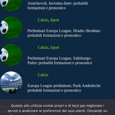
Amichevoli, Juventus-Inter: probabili
formazioni e pronostico
Calcio
,
Sport
Preliminari Europa League, Hradec-Besiktas:
probabili formazioni e pronostico
Calcio
,
Sport
Preliminari Europa League, Salisburgo-
Pafos: probabili formazioni e pronostico
Calcio
Europa League preliminari, Paok Anderlecht:
probabili formazioni e pronostico
Questo sito utilizza cookie propri e di terzi per migliorare i
SportNews.BetFlag -
Copyright © 2025
servizi e analizzare le preferenze dei suoi utenti. Cliccando su
Questo sito non
SportNews BetFlag