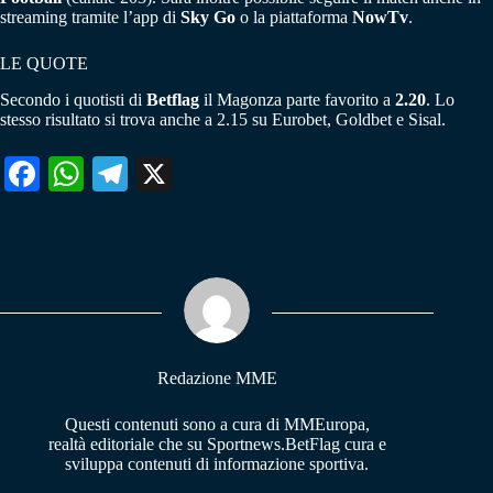
streaming tramite l’app di
Sky Go
o la piattaforma
NowTv
.
LE QUOTE
Secondo i quotisti di
Betflag
il Magonza parte favorito a
2.20
. Lo
stesso risultato si trova anche a 2.15 su Eurobet, Goldbet e Sisal.
Fa
W
Te
X
ce
ha
le
bo
ts
gr
ok
A
a
pp
m
Redazione MME
Questi contenuti sono a cura di MMEuropa,
realtà editoriale che su Sportnews.BetFlag cura e
sviluppa contenuti di informazione sportiva.