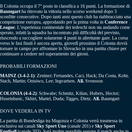
Il Colonia occupa il 7° posto in classifica a 16 punti. La formazione di
Baumgart
ha ritrovato la vittoria nello scorso weekend dopo 3
sconfitte consecutive. Dopo tanti anni questo club ha riabbracciato una
competizione europea, approdando per la prima volta in
Conference
League
. L’esperienza continentale dei tedeschi non sta andando come
sperato, infatti la squadra ha incontrato più difficoltà del previsto,
riuscendo a raccogliere solamente 4 punti in altrettante gare. La corsa
verso le fasi finali è ancora aperta, giovedì prossimo il Colonia dovrà
tornare in campo per affrontare lo Slovacko in una partita chiave per
continuare a credere nel superamento dei gironi.
PROBABILI FORMAZIONI
MAINZ (3-4-2-1)
: Zentner; Fernandes, Caci, Hack; Da Costa, Kohr,
Stach, Martin; Onisiwo, Lee; Ingvartsen.
All.
Svensson
COLONIA (4-4-2)
: Schwabe; Schmitz, Kilian, Hubers, Hector;
Huseinbasic, Skhiri, Martel, Duda; Tigges, Dietz.
All.
Baumgart
DOVE VEDERLA IN TV
La partita di Bundesliga tra Magonza e Colonia verrà trasmessa in
esclusiva sui canali
Sky Sport Uno
(canale 201) e
Sky Sport
Football
(canale 203). Sarà inoltre possibile seguire il match anche in